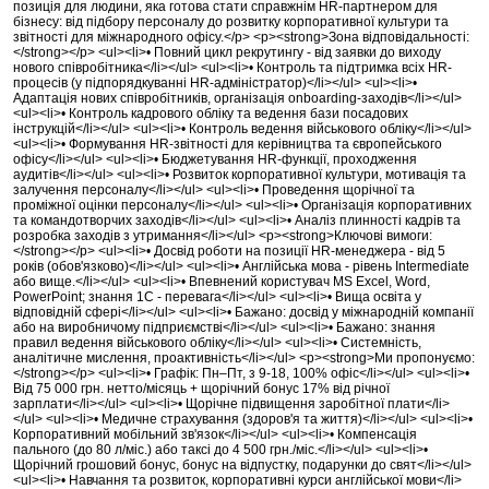
позиція для людини, яка готова стати справжнім HR-партнером для
бізнесу: від підбору персоналу до розвитку корпоративної культури та
звітності для міжнародного офісу.</p> <p><strong>Зона відповідальності:
</strong></p> <ul><li>• Повний цикл рекрутингу - від заявки до виходу
нового співробітника</li></ul> <ul><li>• Контроль та підтримка всіх HR-
процесів (у підпорядкуванні HR-адміністратор)</li></ul> <ul><li>•
Адаптація нових співробітників, організація onboarding-заходів</li></ul>
<ul><li>• Контроль кадрового обліку та ведення бази посадових
інструкцій</li></ul> <ul><li>• Контроль ведення військового обліку</li></ul>
<ul><li>• Формування HR-звітності для керівництва та європейського
офісу</li></ul> <ul><li>• Бюджетування HR-функції, проходження
аудитів</li></ul> <ul><li>• Розвиток корпоративної культури, мотивація та
залучення персоналу</li></ul> <ul><li>• Проведення щорічної та
проміжної оцінки персоналу</li></ul> <ul><li>• Організація корпоративних
та командотворчих заходів</li></ul> <ul><li>• Аналіз плинності кадрів та
розробка заходів з утримання</li></ul> <p><strong>Ключові вимоги:
</strong></p> <ul><li>• Досвід роботи на позиції HR-менеджера - від 5
років (обов'язково)</li></ul> <ul><li>• Англійська мова - рівень Intermediate
або вище.</li></ul> <ul><li>• Впевнений користувач MS Excel, Word,
PowerPoint; знання 1С - перевага</li></ul> <ul><li>• Вища освіта у
відповідній сфері</li></ul> <ul><li>• Бажано: досвід у міжнародній компанії
або на виробничому підприємстві</li></ul> <ul><li>• Бажано: знання
правил ведення військового обліку</li></ul> <ul><li>• Системність,
аналітичне мислення, проактивність</li></ul> <p><strong>Ми пропонуємо:
</strong></p> <ul><li>• Графік: Пн–Пт, з 9-18, 100% офіс</li></ul> <ul><li>•
Від 75 000 грн. нетто/місяць + щорічний бонус 17% від річної
зарплати</li></ul> <ul><li>• Щорічне підвищення заробітної плати</li>
</ul> <ul><li>• Медичне страхування (здоров'я та життя)</li></ul> <ul><li>•
Корпоративний мобільний зв'язок</li></ul> <ul><li>• Компенсація
пального (до 80 л/міс.) або таксі до 4 500 грн./міс.</li></ul> <ul><li>•
Щорічний грошовий бонус, бонус на відпустку, подарунки до свят</li></ul>
<ul><li>• Навчання та розвиток, корпоративні курси англійської мови</li>