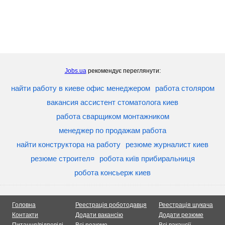
Jobs.ua
рекомендує переглянути:
найти работу в киеве офис менеджером
работа столяром
вакансия ассистент стоматолога киев
работа сварщиком монтажником
менеджер по продажам работа
найти конструктора на работу
резюме журналист киев
резюме строител¤
робота київ прибиральниця
робота консьерж киев
Головна
Реестрація роботодавця
Реестрація шукача
Контакти
Додати вакансію
Додати резюме