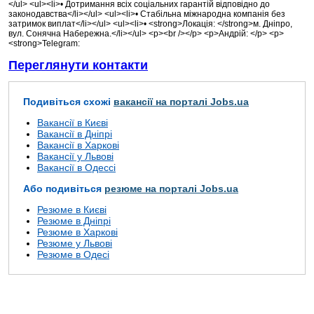
</ul> <ul><li>• Дотримання всіх соціальних гарантій відповідно до
законодавства</li></ul> <ul><li>• Стабільна міжнародна компанія без
затримок виплат</li></ul> <ul><li>• <strong>Локація: </strong>м. Дніпро,
вул. Сонячна Набережна.</li></ul> <p><br /></p> <p>Андрій: </p> <p>
<strong>Telegram:
Переглянути контакти
Подивіться схожі
вакансії на порталі Jobs.ua
Вакансії в Києві
Вакансії в Дніпрі
Вакансії в Харкові
Вакансії у Львові
Вакансії в Одессі
Або подивіться
резюме на порталі Jobs.ua
Резюме в Києві
Резюме в Дніпрі
Резюме в Харкові
Резюме у Львові
Резюме в Одесі