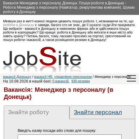
Вакансія Менеджер з персоналу, Донецьк. Пошук роботи в Донецьку -
Робота Менеджер з персоналу (Навігатор, рекрутингова компанія). Шукаю
роботу в Донецьку.
Мінімум раз в житті кожної людини цікавить пошук роботи. І, незважаючи на те, що
робота в Донецьку
є завжди, багато хто не знає, де її шукати і куди йти працювати.
Що вибрати - вакансії в Донецьку в невеликих фірмах або ж здійснювати пошук
роботи в корпораціях? Що краще: робота в Донецьку або виїхати в інше місто або
навіть країну? Питань багато, тому ласкаво просимо на портал, орієнтований на
пошук роботи і вакансій, а також розміщення резюме в Донецьку!
вакансії Донецьку
/
вакансії HR, управління персоналом
/ Менеджер з персоналу
На 10.08.2026 в нашій базі:
0 вакансій
,
930 резюме
Вакансія: Менеджер з персоналу (в
Донецьк)
Знайти роботу
Знайти персонал
Введіть назву посади або слово для пошуку: