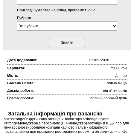
Приклад: бухгалтер на склад, програміст PHP
Рубрика:
Дата додавання:
Зарплата:
75000 грн
Місто:
Дніпро
Бажана Освіта:
повна вища
Досвід роботи:
від п'яти років
Графік роботи:
повний робочий день
Загальна інформація про вакансію
<p><strong>Рекрутингова агенція «Навігатор»</strong> шукає
<strong>Менеджера з персоналу (HR-менеджер)</strong> в м. Дніпро для
міжнародної виробничої компанії харчової галузі - офіційного
постачальника для провідних ресторанних мереж та рітейлу.</p> <p>Це