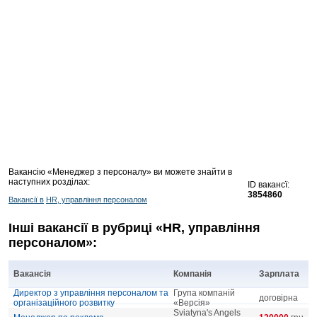
Вакансію «Менеджер з персоналу» ви можете знайти в
наступних розділах:
ID вакансї:
3854860
Вакансії в
HR, управління персоналом
Інші вакансії в рубриці «HR, управління
персоналом»:
Вакансія
Компанія
Зарплата
Директор з управління персоналом та
Група компаній
договірна
організаційного розвитку
«Версія»
Sviatyna's Angels