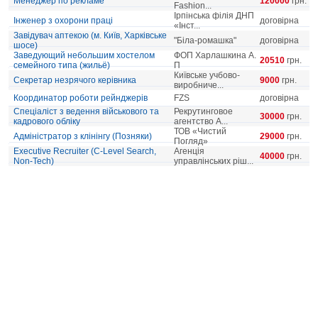
Менеджер по рекламе
120000
грн.
Fashion...
Ірпінська філія ДНП
Інженер з охорони праці
договірна
«Інст...
Завідувач аптекою (м. Київ, Харківське
"Біла-ромашка"
договірна
шосе)
Заведующий небольшим хостелом
ФОП Харлашкина А.
20510
грн.
семейного типа (жильё)
П
Київське учбово-
Секретар незрячого керівника
9000
грн.
виробниче...
Координатор роботи рейнджерів
FZS
договірна
Спеціаліст з ведення військового та
Рекрутинговое
30000
грн.
кадрового обліку
агентство А...
ТОВ «Чистий
Адміністратор з клінінгу (Позняки)
29000
грн.
Погляд»
Executive Recruiter (C-Level Search,
Агенція
40000
грн.
Non-Tech)
управлінських ріш...