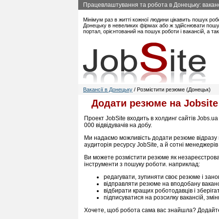
Працевлаштування та робота в Донецьку: вакансі
Мінімум раз в житті кожної людини цікавить пошук роб
Донецьку в невеликих фірмах або ж здійснювати пошук
портал, орієнтований на пошук роботи і вакансій, а т
Вакансії в Донецьку
/ Розмістити резюме (Донецьк)
Додати резюме на Jobsite
Проект JobSite входить в холдинг сайтів Jobs.ua
000 відвідувачів на добу.
Ми надаємо можливість додати резюме відразу 
аудиторія ресурсу JobSite, а й сотні менеджерів
Ви можете розмістити резюме як незареєстрован
інструменти з пошуку роботи. наприклад:
редагувати, зупиняти своє резюме і зано
відправляти резюме на вподобану вакан
відбирати кращих роботодавців і зберігати 
підписуватися на розсилку вакансій, змін
Хочете, щоб робота сама вас знайшла? Додайте с