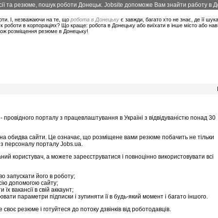
ї та резюме, пошук роботи Донецьк. Jobsite допоможе Вам знайти работу в До
оти. І, незважаючи на те, що
робота в Донецьку
є завжди, багато хто не знає, де її шук
 роботи в корпораціях? Що краще: робота в Донецьку або виїхати в інше місто або нав
акож розміщення резюме в Донецьку!
 - провідного порталу з працевлаштування в Україні з відвідуваністю понад 30
на обидва сайти. Це означає, що розміщене вами резюме побачить не тільки
 з персоналу порталу Jobs.ua.
ий користувач, а можете зареєструватися і повноцінно використовувати всі
во запускати його в роботу;
сію допомогою сайту;
їх вакансії в свій аккаунт;
ювати параметри підписки і зупиняти її в будь-який момент і багато іншого.
воє резюме і готуйтеся до потоку дзвінків від роботодавців.