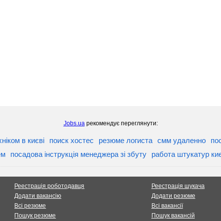
Jobs.ua
рекомендує переглянути:
ніком в києві
поиск хостес
резюме логиста
смм удаленно
пос
ем
посадова інструкція менеджера зі збуту
работа штукатур ки
Реестрація роботодавця
Реестрація шукача
Додати вакансію
Додати резюме
Всі резюме
Всі вакансії
Пошук резюме
Пошук вакансій