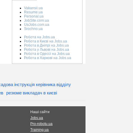
Vakansii.ua
Resume.ua
Personal.ua
JobSite.com.ua
UaJobs.com.ua
Srochno.ua
Робота на Jobs.ua
Робота в Києві на Jobs.ua
Робота в Дніпрі на Jobs.ua
Робота у Львові на Jobs.ua
Робота в Одессі на Jobs.ua
Робота в Харкові на Jobs.ua
адова інструкція керівника відділу
ев
резюме викладач в києві
Наші сайти
Jobs.ua
Pro-robotu.ua
Training.ua