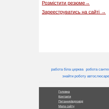
Розмістити резюме→
Зарееструватись на сайті →
работа біла церква
робота сантех
знайти роботу автослюсар
Головна
Контакти
Питання/відповіді
Мапа сайту