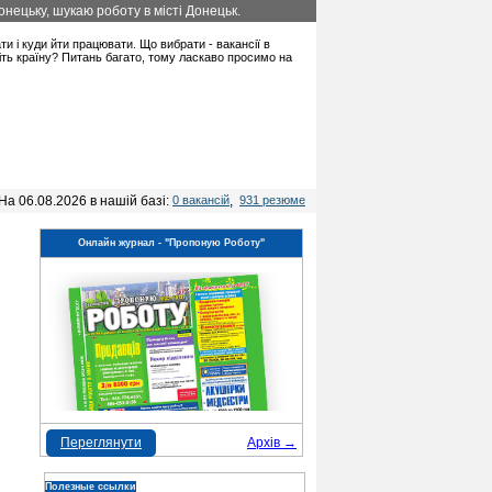
нецьку, шукаю роботу в місті Донецьк.
ати і куди йти працювати. Що вибрати - вакансії в
іть країну? Питань багато, тому ласкаво просимо на
На 06.08.2026 в нашій базі:
0 вакансій
,
931 резюме
Онлайн журнал - "Пропоную Роботу"
Переглянути
Архів →
Полезные ссылки