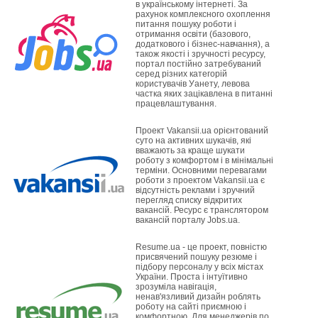
в українському інтернеті. За
рахунок комплексного охоплення
питання пошуку роботи і
отримання освіти (базового,
додаткового і бізнес-навчання), а
також якості і зручності ресурсу,
портал постійно затребуваний
серед різних категорій
користувачів Уанету, левова
частка яких зацікавлена в питанні
працевлаштування.
Проект Vakansii.ua орієнтований
суто на активних шукачів, які
вважають за краще шукати
роботу з комфортом і в мінімальні
терміни. Основними перевагами
роботи з проектом Vakansii.ua є
відсутність реклами і зручний
перегляд списку відкритих
вакансій. Ресурс є транслятором
вакансій порталу Jobs.ua.
Resume.ua - це проект, повністю
присвячений пошуку резюме і
підбору персоналу у всіх містах
України. Проста і інтуїтивно
зрозуміла навігація,
ненав'язливий дизайн роблять
роботу на сайті приємною і
комфортною. Для менеджерів по