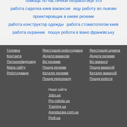
помощь по частичной безработице это
работа сиделка киев вакансии
ищу работу во львове
проектировщик в киеве резюме
работа конструктор одежды
работа стоматологом киев
работа охранник
пошук роботи в івано франківську
Головна
Реестрація роботодавця
Реестрація шукача
Контакти
Додати вакансію
Додати резюме
Питання/відповіді
Всі резюме
Всі вакансії
Мапа сайту
Пошук резюме
Пошук вакансій
Роботодавцю
Каталог резюме
Каталог вакансій
Пошук персоналу
Пошук роботи
Наші сайти
Jobs.ua
Pro-robotu.ua
Training.ua
Arendazala.com.ua
Profi.ua