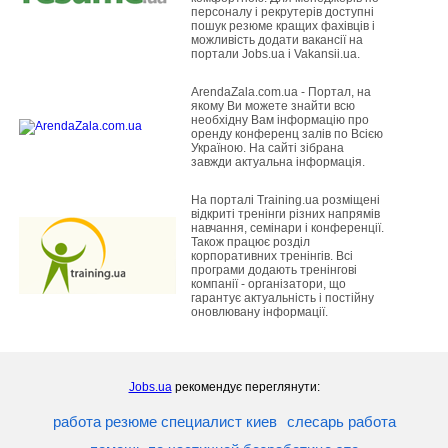
персоналу і рекрутерів доступні
пошук резюме кращих фахівців і
можливість додати вакансії на
портали Jobs.ua і Vakansii.ua.
ArendaZala.com.ua - Портал, на
якому Ви можете знайти всю
необхідну Вам інформацію про
оренду конференц залів по Всією
Україною. На сайті зібрана
завжди актуальна інформація.
На порталі Training.ua розміщені
відкриті тренінги різних напрямів
навчання, семінари і конференції.
Також працює розділ
корпоративних тренінгів. Всі
програми додають тренінгові
компанії - організатори, що
гарантує актуальність і постійну
оновлювану інформації.
Jobs.ua
рекомендує переглянути:
работа резюме специалист киев
слесарь работа