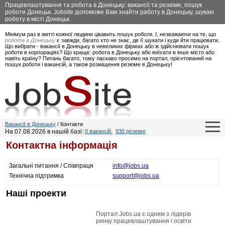
Працевлаштування та робота в Донецьку: вакансії та резюме, пошук
роботи Донецьк. Jobsite допоможе Вам знайти работу в Донецьку, шукаю
роботу в місті Донецьк.
Мінімум раз в житті кожної людини цікавить пошук роботи. І, незважаючи на те, що
робота в Донецьку
є завжди, багато хто не знає, де її шукати і куди йти працювати.
Що вибрати - вакансії в Донецьку в невеликих фірмах або ж здійснювати пошук
роботи в корпораціях? Що краще: робота в Донецьку або виїхати в інше місто або
навіть країну? Питань багато, тому ласкаво просимо на портал, орієнтований на
пошук роботи і вакансій, а також розміщення резюме в Донецьку!
Вакансії в Донецьку
/ Контакти
На 07.08.2026 в нашій базі:
0 вакансій
,
930 резюме
Контактна інформація
Загальні питання / Співпраця
info@jobs.ua
Технічна підтримка
support@jobs.ua
Наші проекти
Портал Jobs.ua є одним з лідерів
ринку працевлаштування і освіти