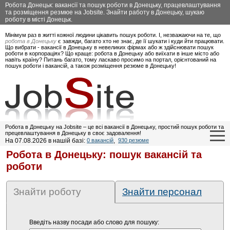
Робота Донецьк: вакансії та пошук роботи в Донецьку, працевлаштування
та розміщення резмюе на Jobsite. Знайти работу в Донецьку, шукаю
роботу в місті Донецьк.
Мінімум раз в житті кожної людини цікавить пошук роботи. І, незважаючи на те, що
робота в Донецьку
є завжди, багато хто не знає, де її шукати і куди йти працювати.
Що вибрати - вакансії в Донецьку в невеликих фірмах або ж здійснювати пошук
роботи в корпораціях? Що краще: робота в Донецьку або виїхати в інше місто або
навіть країну? Питань багато, тому ласкаво просимо на портал, орієнтований на
пошук роботи і вакансій, а також розміщення резюме в Донецьку!
Робота в Донецьку на Jobsite – це всі вакансії в Донецьку, простий пошук роботи та
прецевлаштування в Донецьку в своє задовалення!
На 07.08.2026 в нашій базі:
0 вакансій
,
930 резюме
Робота в Донецьку: пошук вакансій та
роботи
Знайти роботу
Знайти персонал
Введіть назву посади або слово для пошуку: