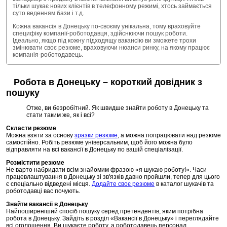
тільки шукає нових клієнтів в телефонному режимі, хтось займається
суто веденням бази і т.д.
Кожна вакансія в Донецьку по-своєму унікальна, тому враховуйте
специфіку компанії-роботодавця, здійснюючи пошук роботи.
Ідеально, якщо під кожну підходящу вакансію ви зможете трохи
змінювати своє резюме, враховуючи нюанси ринку, на якому працює
компанія-роботодавець.
Робота в Донецьку – короткий довідник з
пошуку
Отже, ви безробітний. Як швидше знайти роботу в Донецьку та
стати таким же, як і всі?
Скласти резюме
Можна взяти за основу
зразки резюме
, а можна попрацювати над резюме
самостійно. Робіть резюме універсальним, щоб його можна було
відправляти на всі вакансії в Донецьку по вашій спеціалізації.
Розмістити резюме
Не варто набридати всім знайомим фразою «я шукаю роботу!». Часи
працевлаштування в Донецьку зі зв'язків давно пройшли, тепер для цього
є спеціально відведені місця.
Додайте своє резюме
в каталог шукачів та
роботодавці вас почують.
Знайти вакансії в Донецьку
Найпоширеніший спосіб пошуку серед претендентів, яким потрібна
робота в Донецьку. Зайдіть в розділ «Вакансії в Донецьку» і переглядайте
всі оголошення. Ви шукаєте роботу, а роботодавець персонал.