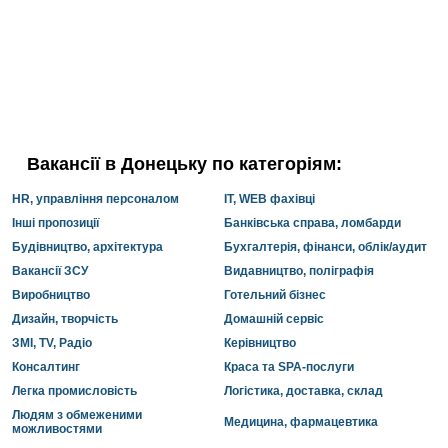
Вакансії в Донецьку по категоріям:
HR, управління персоналом
IT, WEB фахівці
Інші пропозиції
Банківська справа, ломбарди
Будівництво, архітектура
Бухгалтерія, фінанси, облік/аудит
Вакансії ЗСУ
Видавництво, поліграфія
Виробництво
Готельний бізнес
Дизайн, творчість
Домашній сервіс
ЗМІ, TV, Радіо
Керівництво
Консалтинг
Краса та SPA-послуги
Легка промисловість
Логістика, доставка, склад
Людям з обмеженими
Медицина, фармацевтика
можливостями