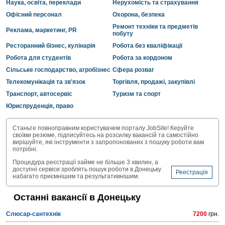
Наука, освіта, переклади
Нерухомість та страхування
Офісний персонал
Охорона, безпека
Ремонт техніки та предметів
Реклама, маркетинг, PR
побуту
Ресторанний бізнес, кулінарія
Робота без кваліфікації
Робота для студентів
Робота за кордоном
Сільське господарство, агробізнес
Сфера розваг
Телекомунікація та зв'язок
Торгівля, продажі, закупівлі
Транспорт, автосервіс
Туризм та спорт
Юриспруденція, право
Станьте повноправним користувачем порталу JobSite! Керуйте
своїми резюме, підписуйтесь на розсилку вакансій та самостійно
вирішуйте, які інструменти з запропонованих з пошуку роботи вам
потрібні.
Процедура реєстрації займе не більше 3 хвилин, а
доступні сервіси зроблять пошук роботи в Донецьку
Реестрація
набагато приємнішим та результативнішим.
Останні вакансії в Донецьку
Слюсар-сантехнік
7200
грн.