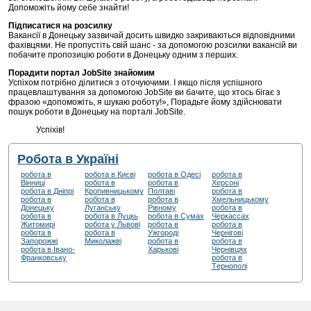
Допоможіть йому себе знайти!
Підписатися на розсилку
Вакансії в Донецьку зазвичай досить швидко закриваються відповідними
фахівцями. Не пропустіть свій шанс - за допомогою розсилки вакансій ви
побачите пропозицію роботи в Донецьку одним з перших.
Порадити портал JobSite знайомим
Успіхом потрібно ділитися з оточуючими. І якщо після успішного
працевлаштування за допомогою JobSite ви бачите, що хтось бігає з
фразою «допоможіть, я шукаю роботу!», Порадьте йому здійснювати
пошук роботи в Донецьку на порталі JobSite.
Успіхів!
Робота в Україні
робота в
робота в Києві
робота в Одесі
робота в
Вінниці
робота в
робота в
Херсоні
робота в Дніпрі
Кропивницькому
Полтаві
робота в
робота в
робота в
робота в
Хмельницькому
Донецьку
Луганську
Рівному
робота в
робота в
робота в Луцкь
робота в Сумах
Черкассах
Житомирі
робота у Львові
робота в
робота в
робота в
робота в
Ужгороді
Чернігові
Запорожжі
Миколажві
робота в
робота в
робота в Івано-
Харькові
Чернівцях
Франковську
робота в
Tернополі