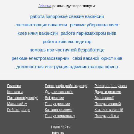
Jobs.ua
рекомендує переглянути:
работа запорожье свежие вакансии
экскаваторщик вакансии
резюме уборщица киев
киев няня вакансии
работа парикмахером киев
робота київ експедитор
помощь при частичной безработице
резюме електрогазозварник
свіжі вакансії юрист київ
должностная инструкция администратора офиса
Головна
Реестрація роботодавця
Реестрація шукача
Контакти
Додати вакансію
Додати резюме
Питання/відповіді
Всі резюме
Всі вакансії
Мапа сайту
Пошук резюме
Пошук вакансій
Роботодавцю
Каталог резюме
Каталог вакансій
Пошук персоналу
Пошук роботи
Наші сайти
Jobs.ua