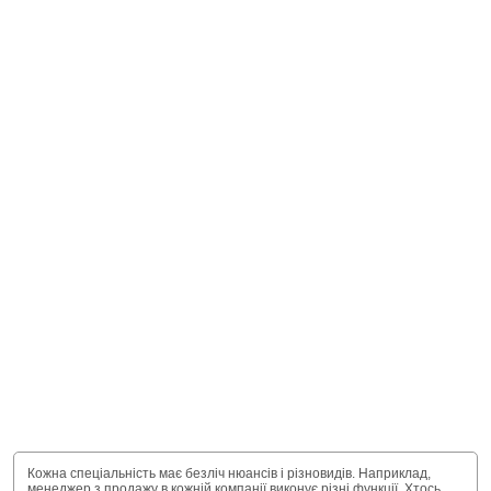
Кожна спеціальність має безліч нюансів і різновидів. Наприклад,
менеджер з продажу в кожній компанії виконує різні функції. Хтось