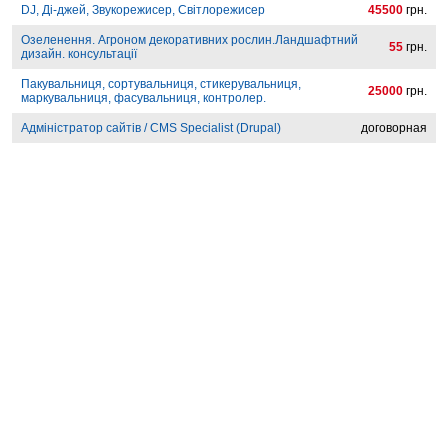
DJ, Ді-джей, Звукорежисер, Світлорежисер
45500
грн.
Озеленення. Агроном декоративних рослин.Ландшафтний
55
грн.
дизайн. консультації
Пакувальниця, сортувальниця, стикерувальниця,
25000
грн.
маркувальниця, фасувальниця, контролер.
Адміністратор сайтів / CMS Specialist (Drupal)
договорная