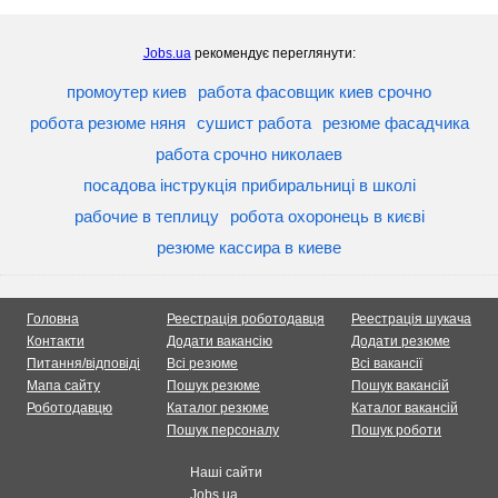
Jobs.ua
рекомендує переглянути:
промоутер киев
работа фасовщик киев срочно
робота резюме няня
сушист работа
резюме фасадчика
работа срочно николаев
посадова інструкція прибиральниці в школі
рабочие в теплицу
робота охоронець в києві
резюме кассира в киеве
Головна
Реестрація роботодавця
Реестрація шукача
Контакти
Додати вакансію
Додати резюме
Питання/відповіді
Всі резюме
Всі вакансії
Мапа сайту
Пошук резюме
Пошук вакансій
Роботодавцю
Каталог резюме
Каталог вакансій
Пошук персоналу
Пошук роботи
Наші сайти
Jobs.ua