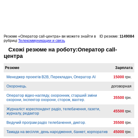
Резюме «Оператор call-центра» ви можете знайти в
ID резюме:
1149084
рубриці
Телекоммуникации и связь
Схожі резюме на роботу:Оператор call-
центра
Резюме
Зарплата
Менеджер проектів B2B, Перекладач, Оператор AI
15000
грн.
Охоронець.
договорная
Оператор відео-нагляду, охоронник, старший зміни
35500
грн.
охорони, інспектор охорони, сторож, вахтер.
Журналіст кореспондент радіо, телебачення, газети,
45500
грн.
журналу, редактор
Ведучий програм радіо телебачення, диктор.
35500
грн.
Тамада на весілля, день народження, банкет, корпоратив
45000
грн.