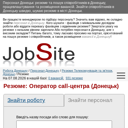
Персонал Донецьк: резюме та пошук співробітників в Донецьку,
працевлаштування та розміщення вакансій. Знайти співробітників в
Донецьку швидко, шукаю резюме в місті Донецьк.
Ви працюєте менеджером по підбору персоналу? Значить вам відомо, як складно
знайти
персонал в Донецьку
. Кого шукати - фахівців з мінімальним досвідом
роботи або віддати перевагу фахівцям з відмінним резюме? Звертати увагу на
резюме з низьким рівнем зарплати Або потрібен персонал в Донецьку, але з
високим окладом? Питань багато, тому ласкаво просимо на портал, орієнтований
на пошук резюме і співробітників, а також розміщення
вакансії в Донецьку
!
Робота Донецьку
/
Персонал Донецьку
/
Резюме Телекомунікація та зв'язок,
Донецьк
/ Резюме
На 07.08.2026 в нашій базі:
0 вакансій
,
931 резюме
Резюме: Оператор call-центра (Донецьк)
Знайти роботу
Знайти персонал
Введіть назву посади або слово для пошуку: