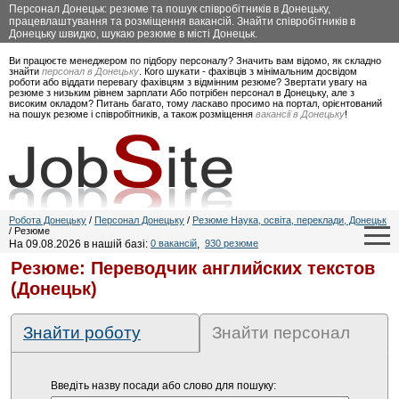
Персонал Донецьк: резюме та пошук співробітників в Донецьку,
працевлаштування та розміщення вакансій. Знайти співробітників в
Донецьку швидко, шукаю резюме в місті Донецьк.
Ви працюєте менеджером по підбору персоналу? Значить вам відомо, як складно
знайти
персонал в Донецьку
. Кого шукати - фахівців з мінімальним досвідом
роботи або віддати перевагу фахівцям з відмінним резюме? Звертати увагу на
резюме з низьким рівнем зарплати Або потрібен персонал в Донецьку, але з
високим окладом? Питань багато, тому ласкаво просимо на портал, орієнтований
на пошук резюме і співробітників, а також розміщення
вакансії в Донецьку
!
Робота Донецьку
/
Персонал Донецьку
/
Резюме Наука, освіта, переклади, Донецьк
/ Резюме
На 09.08.2026 в нашій базі:
0 вакансій
,
930 резюме
Резюме: Переводчик английских текстов
(Донецьк)
Знайти роботу
Знайти персонал
Введіть назву посади або слово для пошуку: