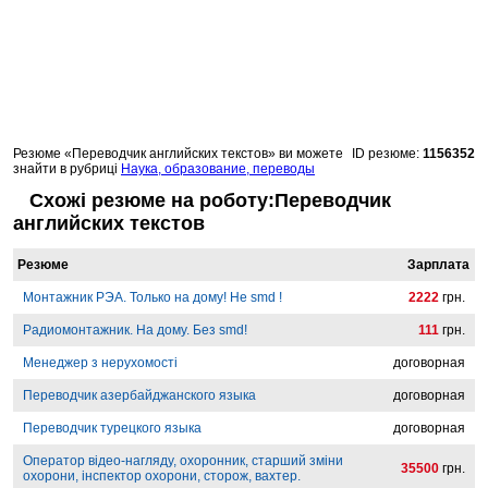
Резюме «Переводчик английских текстов» ви можете
ID резюме:
1156352
знайти в рубриці
Наука, образование, переводы
Схожі резюме на роботу:Переводчик
английских текстов
Резюме
Зарплата
Монтажник РЭА. Только на дому! Не smd !
2222
грн.
Радиомонтажник. На дому. Без smd!
111
грн.
Менеджер з нерухомості
договорная
Переводчик азербайджанского языка
договорная
Переводчик турецкого языка
договорная
Оператор відео-нагляду, охоронник, старший зміни
35500
грн.
охорони, інспектор охорони, сторож, вахтер.