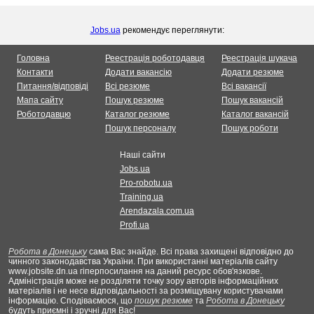
Jobs.ua
рекомендує переглянути:
Головна
Реестрація роботодавця
Реестрація шукача
Контакти
Додати вакансію
Додати резюме
Питання/відповіді
Всі резюме
Всі вакансії
Мапа сайту
Пошук резюме
Пошук вакансій
Роботодавцю
Каталог резюме
Каталог вакансій
Пошук персоналу
Пошук роботи
Наші сайти
Jobs.ua
Pro-robotu.ua
Training.ua
Arendazala.com.ua
Profi.ua
Робота в Донецьку
сама Вас знайде. Всі права захищені відповідно до
чинного законодавства України. При використанні матеріалів сайту
www.jobsite.dn.ua гіперпосилання на даний ресурс обов'язкове.
Адміністрація може не розділяти точку зору авторів інформаційних
матеріалів і не несе відповідальності за розміщувану користувачами
інформацію. Сподіваємося, що
пошук резюме
та
Робота в Донецьку
будуть приємні і зручні для Вас!