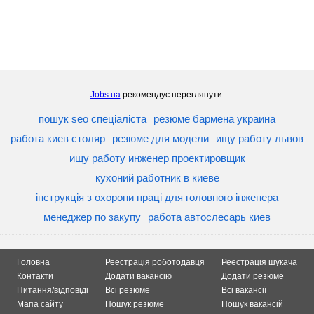
Jobs.ua
рекомендує переглянути:
пошук seo спеціаліста
резюме бармена украина
работа киев столяр
резюме для модели
ищу работу львов
ищу работу инженер проектировщик
кухоний работник в киеве
інструкція з охорони праці для головного інженера
менеджер по закупу
работа автослесарь киев
Головна
Реестрація роботодавця
Реестрація шукача
Контакти
Додати вакансію
Додати резюме
Питання/відповіді
Всі резюме
Всі вакансії
Мапа сайту
Пошук резюме
Пошук вакансій