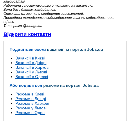
кандидатам.
Работала с поступающими откликами на вакансию.
Вела базу данных кандидатов.
Отвечала на звонки и сообщения соискателей.
Проводила телефонные собеседования, так же собеседование в
офисе.
Телеграмм @irinagolda
Відкрити контакти
Подивіться схожі
вакансії на порталі Jobs.ua
Вакансії в Києві
Вакансії в Дніпрі
Вакансії в Харкові
Вакансії у Львові
Вакансії в Одессі
Або подивіться
резюме на порталі Jobs.ua
Резюме в Києві
Резюме в Дніпрі
Резюме в Харкові
Резюме у Львові
Резюме в Одесі