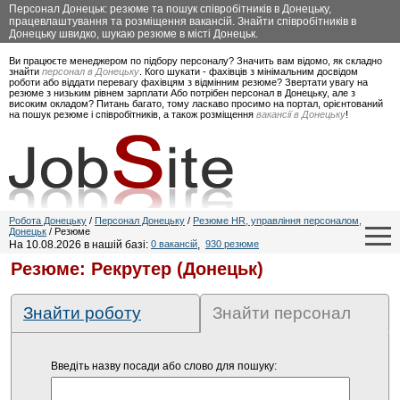
Персонал Донецьк: резюме та пошук співробітників в Донецьку,
працевлаштування та розміщення вакансій. Знайти співробітників в
Донецьку швидко, шукаю резюме в місті Донецьк.
Ви працюєте менеджером по підбору персоналу? Значить вам відомо, як складно
знайти
персонал в Донецьку
. Кого шукати - фахівців з мінімальним досвідом
роботи або віддати перевагу фахівцям з відмінним резюме? Звертати увагу на
резюме з низьким рівнем зарплати Або потрібен персонал в Донецьку, але з
високим окладом? Питань багато, тому ласкаво просимо на портал, орієнтований
на пошук резюме і співробітників, а також розміщення
вакансії в Донецьку
!
Робота Донецьку
/
Персонал Донецьку
/
Резюме HR, управління персоналом,
Донецьк
/ Резюме
На 10.08.2026 в нашій базі:
0 вакансій
,
930 резюме
Резюме: Рекрутер (Донецьк)
Знайти роботу
Знайти персонал
Введіть назву посади або слово для пошуку: