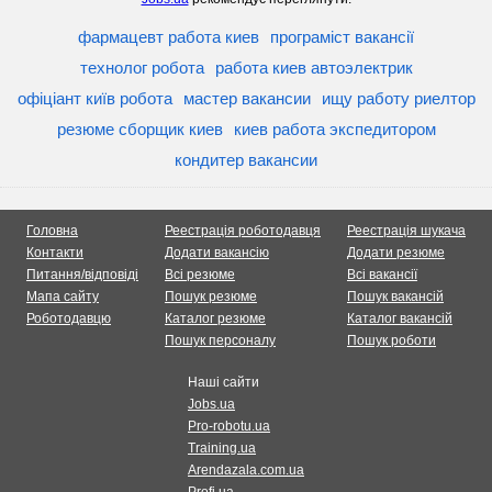
фармацевт работа киев
програміст вакансії
технолог робота
работа киев автоэлектрик
офіціант київ робота
мастер вакансии
ищу работу риелтор
резюме сборщик киев
киев работа экспедитором
кондитер вакансии
Головна
Реестрація роботодавця
Реестрація шукача
Контакти
Додати вакансію
Додати резюме
Питання/відповіді
Всі резюме
Всі вакансії
Мапа сайту
Пошук резюме
Пошук вакансій
Роботодавцю
Каталог резюме
Каталог вакансій
Пошук персоналу
Пошук роботи
Наші сайти
Jobs.ua
Pro-robotu.ua
Training.ua
Arendazala.com.ua