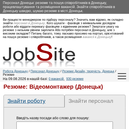
Персонал Донецьк: резюме та пошук співробітників в Донецьку,
працевлаштування та розміщення вакансій. Знайти співробітників в
Донецьку швидко, шукаю резюме в місті Донецьк.
Ви працюєте менеджером по підбору персоналу? Значить вам відомо, як складно
знайти
персонал в Донецьку
. Кого шукати - фахівців з мінімальним досвідом
роботи або віддати перевагу фахівцям з відмінним резюме? Звертати увагу на
резюме з низьким рівнем зарплати Або потрібен персонал в Донецьку, але з
високим окладом? Питань багато, тому ласкаво просимо на портал, орієнтований
на пошук резюме і співробітників, а також розміщення
вакансії в Донецьку
!
Робота Донецьку
/
Персонал Донецьку
/
Резюме Дизайн, творчість, Донецьк
/
Резюме
На 09.08.2026 в нашій базі:
0 вакансій
,
930 резюме
Резюме: Відеомонтажер (Донецьк)
Знайти роботу
Знайти персонал
Введіть назву посади або слово для пошуку: