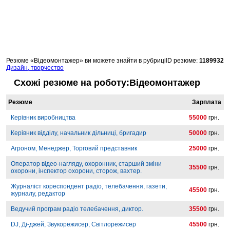
Резюме «Відеомонтажер» ви можете знайти в рубриці
ID резюме:
1189932
Дизайн, творчество
Схожі резюме на роботу:Відеомонтажер
Резюме
Зарплата
Керівник виробництва
55000
грн.
Керівник відділу, начальник дільниці, бригадир
50000
грн.
Агроном, Менеджер, Торговий представник
25000
грн.
Оператор відео-нагляду, охоронник, старший зміни
35500
грн.
охорони, інспектор охорони, сторож, вахтер.
Журналіст кореспондент радіо, телебачення, газети,
45500
грн.
журналу, редактор
Ведучий програм радіо телебачення, диктор.
35500
грн.
DJ, Ді-джей, Звукорежисер, Світлорежисер
45500
грн.