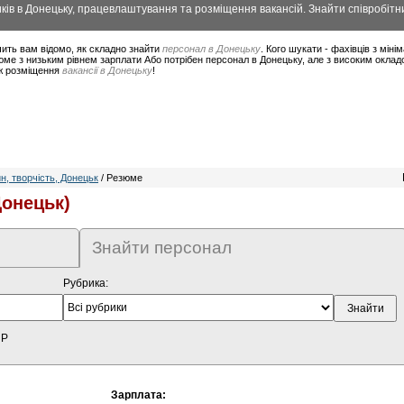
ів в Донецьку, працевлаштування та розміщення вакансій. Знайти співробітни
ить вам відомо, як складно знайти
персонал в Донецьку
. Кого шукати - фахівців з мін
ме з низьким рівнем зарплати Або потрібен персонал в Донецьку, але з високим оклад
ож розміщення
вакансії в Донецьку
!
, творчість, Донецьк
/ Резюме
Донецьк)
Знайти персонал
Рубрика:
HP
Зарплата: