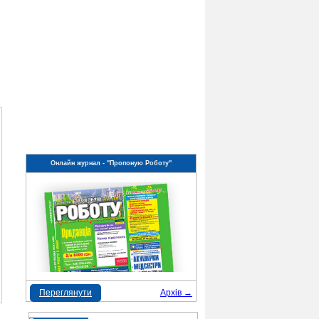
Онлайн журнал - "Пропоную Роботу"
Переглянути
Архів →