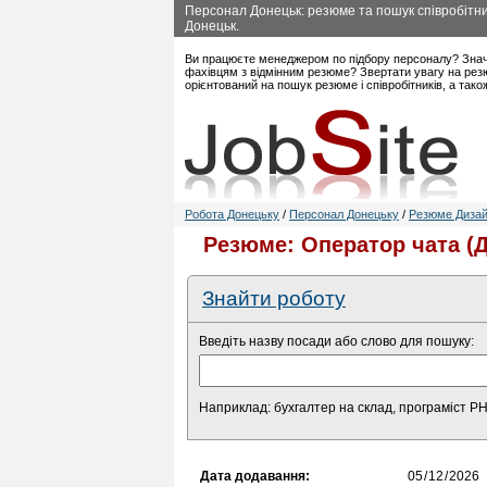
Персонал Донецьк: резюме та пошук співробітник
Донецьк.
Ви працюєте менеджером по підбору персоналу? Знач
фахівцям з відмінним резюме? Звертати увагу на резю
орієнтований на пошук резюме і співробітників, а так
Робота Донецьку
/
Персонал Донецьку
/
Резюме Дизайн
Резюме: Оператор чата (
Знайти роботу
Введіть назву посади або слово для пошуку:
Наприклад: бухгалтер на склад, програміст P
Дата додавання: