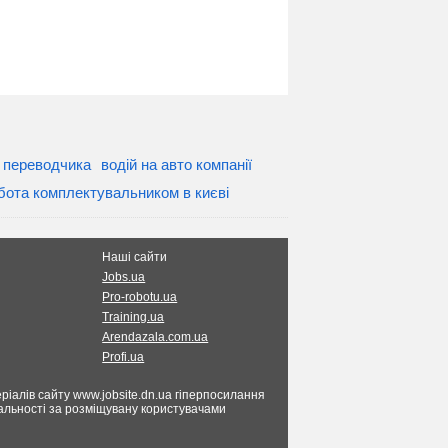
 переводчика
водій на авто компанії
бота комплектувальником в києві
Наші сайти
Jobs.ua
Pro-robotu.ua
Training.ua
Arendazala.com.ua
Profi.ua
ріалів сайту www.jobsite.dn.ua гіперпосилання
ідальності за розміщувану користувачами