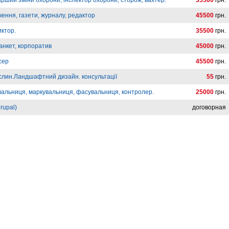
арший зміни охорони, інспектор охорони, сторож, вахтер.
35500
грн.
ення, газети, журналу, редактор
45500
грн.
иктор.
35500
грн.
анкет, корпоратив
45000
грн.
сер
45500
грн.
слин.Ландшафтний дизайн. консультації
55
грн.
вальниця, маркувальниця, фасувальниця, контролер.
25000
грн.
rupal)
договорная