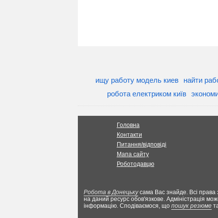
ищу работу модель киев
найти раб
робота електриком київ
экономи
Головна
Контакти
Питання/відповіді
Мапа сайту
Роботодавцю
Робота в Донецьку
сама Вас знайде. Всі права 
на даний ресурс обов'язкове. Адміністрація мож
інформацію. Сподіваємося, що
пошук резюме
т