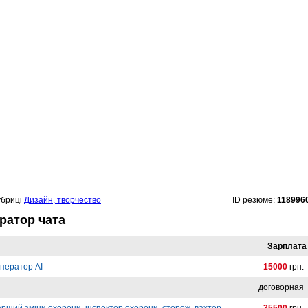
убриці
Дизайн, творчество
ID резюме:
118996
ратор чата
Зарплата
ператор AI
15000
грн.
договорная