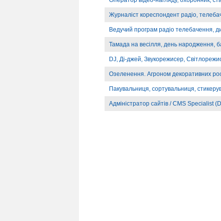
Оператор відео-нагляду, охоронник, ст
Журналіст кореспондент радіо, телебач
Ведучий програм радіо телебачення, д
Тамада на весілля, день народження, б
DJ, Ді-джей, Звукорежисер, Світлорежи
Озеленення. Агроном декоративних ро
Пакувальниця, сортувальниця, стикеру
Адміністратор сайтів / CMS Specialist (D