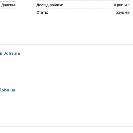
Донецьк
Досвід роботи:
0 рок. міc.
Стать:
женский
лі Jobs.ua
Jobs.ua