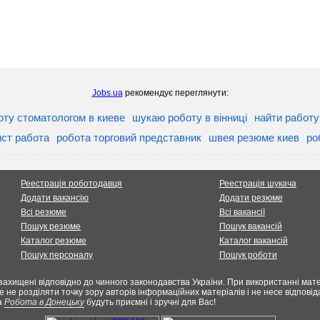
Jobs.ua
рекомендує переглянути:
оту стоматологом в киеве
шукаю роботу в вінниці
найти работу
ст работа
робота торговий представник
швея резюме киев
ро
Реестрація роботодавця
Реестрація шукача
Додати вакансію
Додати резюме
Всі резюме
Всі вакансії
Пошук резюме
Пошук вакансій
Каталог резюме
Каталог вакансій
Пошук персоналу
Пошук роботи
захищені відповідно до чинного законодавства України. При використанні мате
е не розділяти точку зору авторів інформаційних матеріалів і не несе відпов
а
Робота в Донецьку
будуть приємні і зручні для Вас!