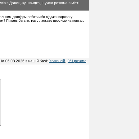
ків в Донецьку швидко, шукаю резюме в місті
імальним досвідом роботи або віддати перевагу
ом? Питань багато, тому ласкаво просимо на портал,
На 06.08.2026 в нашій базі:
0 вакансій
,
931 резюме