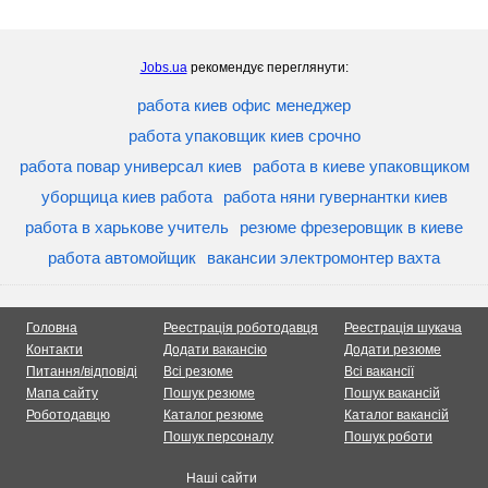
Jobs.ua
рекомендує переглянути:
работа киев офис менеджер
работа упаковщик киев срочно
работа повар универсал киев
работа в киеве упаковщиком
уборщица киев работа
работа няни гувернантки киев
работа в харькове учитель
резюме фрезеровщик в киеве
работа автомойщик
вакансии электромонтер вахта
Головна
Реестрація роботодавця
Реестрація шукача
Контакти
Додати вакансію
Додати резюме
Питання/відповіді
Всі резюме
Всі вакансії
Мапа сайту
Пошук резюме
Пошук вакансій
Роботодавцю
Каталог резюме
Каталог вакансій
Пошук персоналу
Пошук роботи
Наші сайти