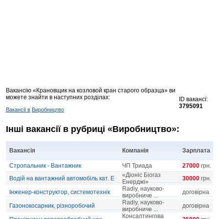
Вакансію «Крановщик на козловой кран старого образца» ви
можете знайти в наступних розділах:
ID вакансї:
3795091
Вакансії в
Виробництво
Інші вакансії в рубриці «Виробництво»:
Вакансія
Компанія
Зарплата
Стропальник - Вантажник
ЧП Триада
27000
грн.
«Діоніс Біогаз
Водій на вантажний автомобіль кат. Е
30000
грн.
Енерджі»
Radiy, науково-
Інженер-конструктор, системотехнік
договірна
виробниче ...
Radiy, науково-
Газонокосарник, різноробочий
договірна
виробниче ...
Консалтингова