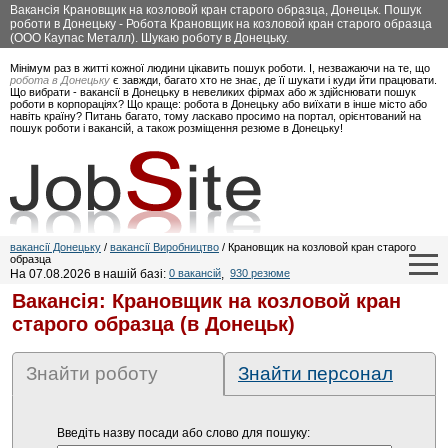
Вакансія Крановщик на козловой кран старого образца, Донецьк. Пошук
роботи в Донецьку - Робота Крановщик на козловой кран старого образца
(ООО Каупас Металл). Шукаю роботу в Донецьку.
Мінімум раз в житті кожної людини цікавить пошук роботи. І, незважаючи на те, що
робота в Донецьку
є завжди, багато хто не знає, де її шукати і куди йти працювати.
Що вибрати - вакансії в Донецьку в невеликих фірмах або ж здійснювати пошук
роботи в корпораціях? Що краще: робота в Донецьку або виїхати в інше місто або
навіть країну? Питань багато, тому ласкаво просимо на портал, орієнтований на
пошук роботи і вакансій, а також розміщення резюме в Донецьку!
вакансії Донецьку
/
вакансії Виробництво
/ Крановщик на козловой кран старого
образца
На 07.08.2026 в нашій базі:
0 вакансій
,
930 резюме
Вакансія: Крановщик на козловой кран
старого образца (в Донецьк)
Знайти роботу
Знайти персонал
Введіть назву посади або слово для пошуку: