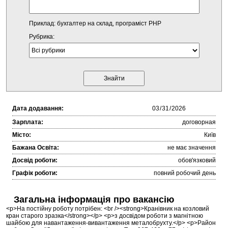
Приклад: бухгалтер на склад, програміст PHP
Рубрика:
Дата додавання:
Зарплата:
договорная
Місто:
Київ
Бажана Освіта:
не має значення
Досвід роботи:
обов'язковий
Графік роботи:
повний робочий день
Загальна інформація про вакансію
<p>На постійну роботу потрібен: <br /><strong>Кранівник на козловий
кран старого зразка</strong></p> <p>з досвідом роботи з магнітною
шайбою для навантаження-вивантаження металобрухту.</p> <p>Район