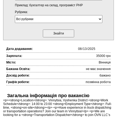
Приклад: бухгалтер на склад, програміст PHP
Рубрика:
Дата додавання:
Зарплата:
35000 грн
Місто:
Вінниця
Бажана Освіта:
не має значення
Досвід роботи:
бажано
Графік роботи:
позмінна робота
Загальна інформація про вакансію
<p><strong>Location</strong>: Vinnytsia, Vyshenka District <strong>Work
Schedule</strong>: 14:00 to 23:00 <strong>Employment Type</strong>: Full-
time, <strong>on-site</strong></p> <p>Have experience in truck dispatching
or transportation operations? Join our team in Vinnytsia!</p> <p>We are
looking for a <strong>Transportation Dispatcher</strong> to join OVN LLC’s