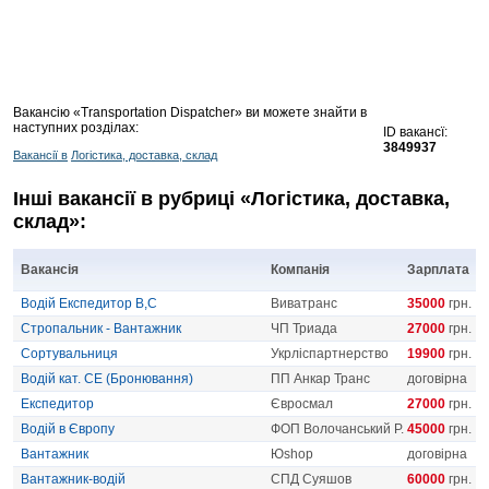
Вакансію «Transportation Dispatcher» ви можете знайти в
наступних розділах:
ID вакансї:
3849937
Вакансії в
Логістика, доставка, склад
Інші вакансії в рубриці «Логістика, доставка,
склад»:
Вакансія
Компанія
Зарплата
Водій Експедитор В,С
Виватранс
35000
грн.
Стропальник - Вантажник
ЧП Триада
27000
грн.
Сортувальниця
Укрліспартнерство
19900
грн.
Водій кат. СЕ (Бронювання)
ПП Анкар Транс
договірна
Експедитор
Євросмал
27000
грн.
Водій в Європу
ФОП Волочанський Р.
45000
грн.
Вантажник
Юshop
договірна
Вантажник-водій
СПД Суяшов
60000
грн.