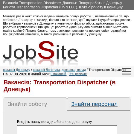
Вакансія Transportation Dispatcher, Донецьк. Пошук роботи в Донецьку -
Робота Transportation Dispatcher (OVN LLC). Шукаю роботу в Донецьку.
Мінімум раз в житті кожної людини цікавить пошук роботи. І, незважаючи на те, що
робота в Донецьку
є завжди, багато хто не знає, де її шукати і куди йти працювати.
Що вибрати - вакансії в Донецьку в невеликих фірмах або ж здійснювати пошук
роботи в корпораціях? Що краще: робота в Донецьку або виїхати в інше місто або
навіть країну? Питань багато, тому ласкаво просимо на портал, орієнтований на
пошук роботи і вакансій, а також розміщення резюме в Донецьку!
вакансії Донецьку
/
вакансії Логістика, доставка, склад
/ Transportation Dispatcher
На 07.08.2026 в нашій базі:
0 вакансій
,
930 резюме
Вакансія: Transportation Dispatcher (в
Донецьк)
Знайти роботу
Знайти персонал
Введіть назву посади або слово для пошуку: