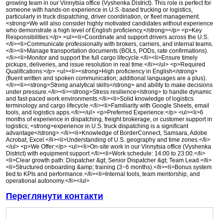
growing team in our Vinnytsia office (Vyshenka District). This role is perfect for
someone with hands-on experience in U.S.-based trucking or logistics,
particularly in truck dispatching, driver coordination, or fleet management.
<strong>We will also consider highly motivated candidates without experience
who demonstrate a high level of English proficiency.</strong></p> <p>Key
Responsibilities:</p> <ul><li>Coordinate and support drivers across the U.S.
</li><li>Communicate professionally with brokers, carriers, and internal teams.
</li><li>Manage transportation documents (BOLs, PODs, rate confirmations).
</li><li>Monitor and support the full cargo lifecycle.</li><li>Ensure timely
pickups, deliveries, and issue resolution in real time.</li></ul> <p>Required
Qualifications:</p> <ul><li><strong>High proficiency in English</strong>
(fluent written and spoken communication; additional languages are a plus).
</li><li><strong>Strong analytical skills</strong> and ability to make decisions
under pressure.</li><li><strong>Stress resilience</strong> to handle dynamic
and fast-paced work environments.</li><li>Solid knowledge of logistics
terminology and cargo lifecycle.</li><li>Familiarity with Google Sheets, email
tools, and logistics apps.</li></ul> <p>Preferred Experience:</p> <ul><li>6
months of experience in dispatching, freight brokerage, or customer support in
logistics; <strong>experience in U.S. truck dispatching is a significant
advantage</strong>.</li><li>Knowledge of BorderConnect, Samsara, Adobe
Acrobat, Excel.</li><li>Understanding of U.S. geography and time zones.</li>
</ul> <p>We Offer:</p> <ul><li>On-site work in our Vinnytsia office (Vyshenka
District) with equipment support.</li><li>Work schedule: 14:00 to 23:00.</li>
<li>Clear growth path: Dispatcher &gt; Senior Dispatcher &gt; Team Lead.</li>
<li>Structured onboarding &amp; training (3−6 months).</li><li>Bonus system
tied to KPIs and performance.</li><li>Internal tools, team mentorship, and
operational autonomy.</li></ul>
Переглянути контакти