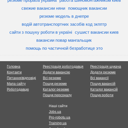
резюме прораба украина
работа шиномонтажником киев
свежие вакансии няни
помощник вакансии
резюме модель в днепре
водій автотранспортних засобів код зкпптр
сайти з пошуку роботи в україні
сушист вакансии киев
вакансии повар мангальщик
помощь по частичной безработице это
Головна
Реестрація роботодавця
Реестрація шукача
Контакти
Додати вакансію
Додати резюме
Питання/відповіді
Всі резюме
Всі вакансії
Мапа сайту
Пошук резюме
Пошук вакансій
Роботодавцю
Каталог резюме
Каталог вакансій
Пошук персоналу
Пошук роботи
Наші сайти
Jobs.ua
Pro-robotu.ua
Training.ua