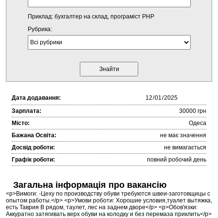
Приклад: бухгалтер на склад, програміст PHP
Рубрика:
Дата додавання:
Зарплата:
30000 грн
Місто:
Одеса
Бажана Освіта:
не має значення
Досвід роботи:
не вимагається
Графік роботи:
повний робочий день
Загальна інформація про вакансію
<p>Вимоги: -Цеху по производству обуви требуются швеи-заготовщицы с
опытом работы.</p> <p>Умови роботи: Хорошие условия,туалет вытяжка,
есть Таврия В рядом, таулет, лес на заднем дворе</p> <p>Обов'язки:
Аккуратно затягивать верх обуви на колодку и без перемаза приклить</p>