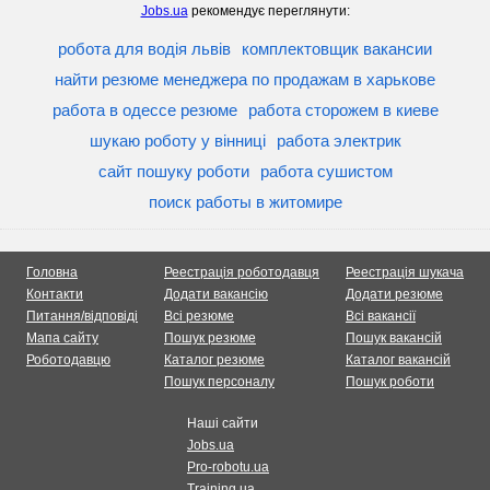
Jobs.ua
рекомендує переглянути:
робота для водія львів
комплектовщик вакансии
найти резюме менеджера по продажам в харькове
работа в одессе резюме
работа сторожем в киеве
шукаю роботу у вінниці
работа электрик
сайт пошуку роботи
работа сушистом
поиск работы в житомире
Головна
Реестрація роботодавця
Реестрація шукача
Контакти
Додати вакансію
Додати резюме
Питання/відповіді
Всі резюме
Всі вакансії
Мапа сайту
Пошук резюме
Пошук вакансій
Роботодавцю
Каталог резюме
Каталог вакансій
Пошук персоналу
Пошук роботи
Наші сайти
Jobs.ua
Pro-robotu.ua
Training.ua