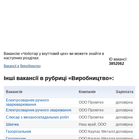
Вакансію «Чоботар у взуттєвий цех» ви можете знайти в
наступних розділах:
ID вакансї:
3852062
Вакансії в
Виробництво
Інші вакансії в рубриці «Виробництво»:
Вакансія
Компанія
Зарплата
Електрозварник ручного
ООО Промтех
договірна
зварюварювання
Електрозварник ручного зварювання
ООО Промтех
договірна
Слюсар з механоскладальних робіт
ООО Промтех
договірна
Швачка
Наш край, ООО
договірна
Газорізальник
ООО Каупас Металл
договірна
Газорезчик
ООО Каупас Металл
договірна