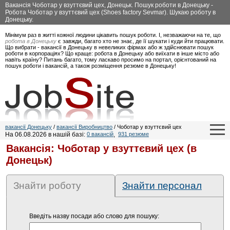
Вакансія Чоботар у взуттєвий цех, Донецьк. Пошук роботи в Донецьку -
Робота Чоботар у взуттєвий цех (Shoes factory Sevmar). Шукаю роботу в
Донецьку.
Мінімум раз в житті кожної людини цікавить пошук роботи. І, незважаючи на те, що
робота в Донецьку
є завжди, багато хто не знає, де її шукати і куди йти працювати.
Що вибрати - вакансії в Донецьку в невеликих фірмах або ж здійснювати пошук
роботи в корпораціях? Що краще: робота в Донецьку або виїхати в інше місто або
навіть країну? Питань багато, тому ласкаво просимо на портал, орієнтований на
пошук роботи і вакансій, а також розміщення резюме в Донецьку!
вакансії Донецьку
/
вакансії Виробництво
/ Чоботар у взуттєвий цех
На 06.08.2026 в нашій базі:
0 вакансій
,
931 резюме
Вакансія: Чоботар у взуттєвий цех (в
Донецьк)
Знайти роботу
Знайти персонал
Введіть назву посади або слово для пошуку: