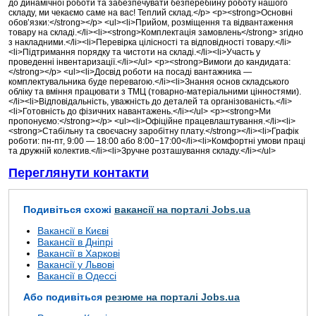
до динамічної роботи та забезпечувати безперебійну роботу нашого
складу, ми чекаємо саме на вас! Теплий склад.</p> <p><strong>Основні
обов’язки:</strong></p> <ul><li>Прийом, розміщення та відвантаження
товару на складі.</li><li><strong>Комплектація замовлень</strong> згідно
з накладними.</li><li>Перевірка цілісності та відповідності товару.</li>
<li>Підтримання порядку та чистоти на складі.</li><li>Участь у
проведенні інвентаризації.</li></ul> <p><strong>Вимоги до кандидата:
</strong></p> <ul><li>Досвід роботи на посаді вантажника —
комплектувальника буде перевагою.</li><li>Знання основ складського
обліку та вміння працювати з ТМЦ (товарно-матеріальними цінностями).
</li><li>Відповідальність, уважність до деталей та організованість.</li>
<li>Готовність до фізичних навантажень.</li></ul> <p><strong>Ми
пропонуємо:</strong></p> <ul><li>Офіційне працевлаштування.</li><li>
<strong>Стабільну та своєчасну заробітну плату.</strong></li><li>Графік
роботи: пн-пт, 9:00 — 18:00 або 8:00−17:00</li><li>Комфортні умови праці
та дружній колектив.</li><li>Зручне розташування складу.</li></ul>
Переглянути контакти
Подивіться схожі
вакансії на порталі Jobs.ua
Вакансії в Києві
Вакансії в Дніпрі
Вакансії в Харкові
Вакансії у Львові
Вакансії в Одессі
Або подивіться
резюме на порталі Jobs.ua