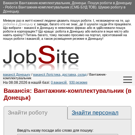
Вакансія Вантажник-комплектувальник, Донецьк. Пошук роботи в Донецьку
- Робота Вантажник-комплектувальник (СМБ БУД ТОВ). Шукаю роботу в
Донецьку.
Мінімум раз в житті кожної людини цікавить пошук роботи. І, незважаючи на те, що
робота в Донецьку
є завжди, багато хто не знає, де її шукати і куди йти працювати.
Що вибрати - вакансії в Донецьку в невеликих фірмах або ж здійснювати пошук
роботи в корпораціях? Що краще: робота в Донецьку або виїхати в інше місто або
навіть країну? Питань багато, тому ласкаво просимо на портал, орієнтований на
пошук роботи і вакансій, а також розміщення резюме в Донецьку!
вакансії Донецьку
/
вакансії Логістика, доставка, склад
/ Вантажник-
комплектувальник
На 08.08.2026 в нашій базі:
0 вакансій
,
930 резюме
Вакансія: Вантажник-комплектувальник (в
Донецьк)
Знайти роботу
Знайти персонал
Введіть назву посади або слово для пошуку: