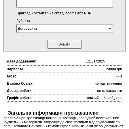
Приклад: бухгалтер на склад, програміст PHP
Рубрика:
Дата додавання:
Зарплата:
20000 грн
Місто:
Київ
Бажана Освіта:
не має значення
Досвід роботи:
не вимагається
Графік роботи:
повний робочий день
Загальна інформація про вакансію
<p><br /></p> <p><strong>Компанія </strong>, провідний постачальник
будівельних матеріалів, запрошує до своєї команди відповідального та
організованого Вантажник-комплектувальник. Якщо ви готові долучитися