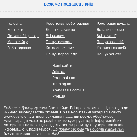
резюме продавець київ
Головна
Реестрація роботодавця
Реестрація шукача
Контакти
Додати вакансію
Додати резюме
Питання/відповіді
Всі резюме
Всі вакансії
Мапа сайту
Пошук резюме
Пошук вакансій
Роботодавцю
Каталог резюме
Каталог вакансій
Пошук персоналу
Пошук роботи
Наші сайти
Jobs.ua
Pro-robotu.ua
Training.ua
Arendazala.com.ua
Profi.ua
Робота в Донецьку
сама Вас знайде. Всі права захищені відповідно до
чинного законодавства України. При використанні матеріалів сайту
www.jobsite.dn.ua гіперпосилання на даний ресурс обов'язкове.
Адміністрація може не розділяти точку зору авторів інформаційних
матеріалів і не несе відповідальності за розміщувану користувачами
інформацію. Сподіваємося, що
пошук резюме
та
Робота в Донецьку
будуть приємні і зручні для Вас!