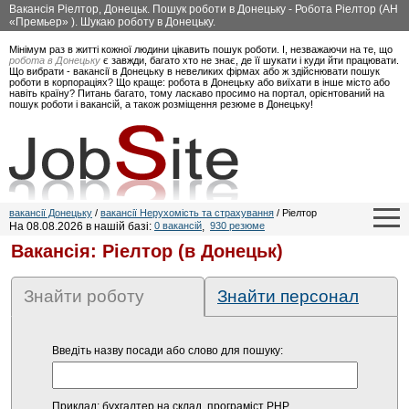
Вакансія Ріелтор, Донецьк. Пошук роботи в Донецьку - Робота Ріелтор (АН
«Премьер» ). Шукаю роботу в Донецьку.
Мінімум раз в житті кожної людини цікавить пошук роботи. І, незважаючи на те, що
робота в Донецьку
є завжди, багато хто не знає, де її шукати і куди йти працювати.
Що вибрати - вакансії в Донецьку в невеликих фірмах або ж здійснювати пошук
роботи в корпораціях? Що краще: робота в Донецьку або виїхати в інше місто або
навіть країну? Питань багато, тому ласкаво просимо на портал, орієнтований на
пошук роботи і вакансій, а також розміщення резюме в Донецьку!
вакансії Донецьку
/
вакансії Нерухомість та страхування
/ Ріелтор
На 08.08.2026 в нашій базі:
0 вакансій
,
930 резюме
Вакансія: Ріелтор (в Донецьк)
Знайти роботу
Знайти персонал
Введіть назву посади або слово для пошуку:
Приклад: бухгалтер на склад, програміст PHP