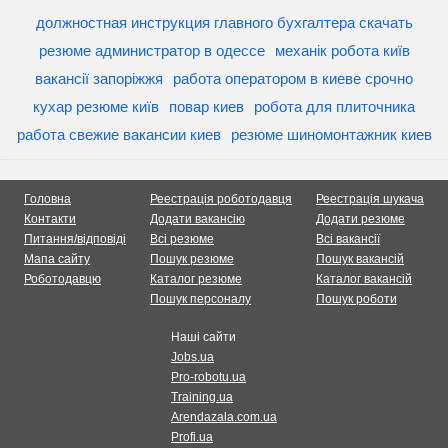
должностная инструкция главного бухгалтера скачать
резюме администратор в одессе
механік робота київ
вакансії запоріжжя
работа оператором в киеве срочно
кухар резюме київ
повар киев
робота для плиточника
работа свежие вакансии киев
резюме шиномонтажник киев
Головна
Реестрація роботодавця
Реестрація шукача
Контакти
Додати вакансію
Додати резюме
Питання/відповіді
Всі резюме
Всі вакансії
Мапа сайту
Пошук резюме
Пошук вакансій
Роботодавцю
Каталог резюме
Каталог вакансій
Пошук персоналу
Пошук роботи
Наші сайти
Jobs.ua
Pro-robotu.ua
Training.ua
Arendazala.com.ua
Profi.ua