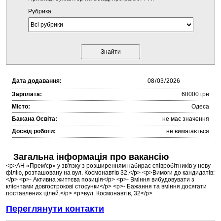
Рубрика:
Дата додавання:
Зарплата:
60000 грн
Місто:
Одеса
Бажана Освіта:
не має значення
Досвід роботи:
не вимагається
Загальна інформація про вакансію
<p>АН «Прем'єр» у зв'язку з розширенням набирає співробітників у нову
філію, розташовану на вул. Космонавтів 32.</p> <p>Вимоги до кандидатів:
</p> <p>- Активна життєва позиція</p> <p>- Вміння вибудовувати з
клієнтами довгострокові стосунки</p> <p>- Бажання та вміння досягати
поставлених цілей.</p> <p>вул. Космонавтів, 32</p>
Переглянути контакти