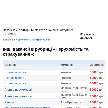
Вакансію «Ріелтор» ви можете знайти в наступних
розділах:
ID вакансї:
3806296
Вакансії в
Нерухомість та страхування
Інші вакансії в рубриці «Нерухомість та
страхування»:
Вакансія
Компанія
Зарплата
Бізнес- асистент
Ретевіа
50000
грн.
Бізнес- асистент
Ретевіа
50000
грн.
Бізнес- асистент
Ретевіа
50000
грн.
Malinka Real Estate
Агент з нерухомості
50000
грн.
Lviv
Malinka Real Estate
Агент з нерухомості
70000
грн.
Lviv
Ріелтор
АН «Премьер»
60000
грн.