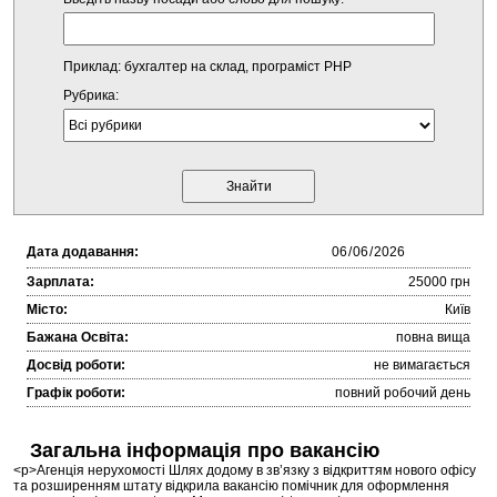
Приклад: бухгалтер на склад, програміст PHP
Рубрика:
Дата додавання:
Зарплата:
25000 грн
Місто:
Київ
Бажана Освіта:
повна вища
Досвід роботи:
не вимагається
Графік роботи:
повний робочий день
Загальна інформація про вакансію
<p>Агенція нерухомості Шлях додому в зв’язку з відкриттям нового офісу
та розширенням штату відкрила вакансію помічник для оформлення