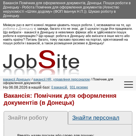
Вакансія Помічник для оформлення документів, Донецьк. Пошук роботи в
Донецьку - Робота Помічник для оформлення документів (Агенство
нерухомості «Шлях додому» (ФОП Іванчук Н.П.)). Шукаю роботу в
Донецьку.
Мінімум раз в житті кожної людини цікавить пошук роботи. І, незважаючи на те, що
робота в Донецьку
є завжди, багато хто не знає, де її шукати і куди йти працювати.
Що вибрати - вакансії в Донецьку в невеликих фірмах або ж здійснювати пошук
роботи в корпораціях? Що краще: робота в Донецьку або виїхати в інше місто або
навіть країну? Питань багато, тому ласкаво просимо на портал, орієнтований на
пошук роботи і вакансій, а також розміщення резюме в Донецьку!
вакансії Донецьку
/
вакансії HR, управління персоналом
/ Помічник для
оформлення документів
На 06.08.2026 в нашій базі:
0 вакансій
,
931 резюме
Вакансія: Помічник для оформлення
документів (в Донецьк)
Знайти роботу
Знайти персонал
Введіть назву посади або слово для пошуку: