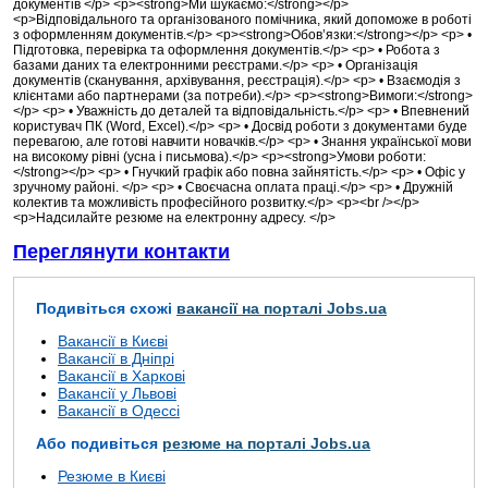
документів </p> <p><strong>Ми шукаємо:</strong></p>
<p>Відповідального та організованого помічника, який допоможе в роботі
з оформленням документів.</p> <p><strong>Обов’язки:</strong></p> <p> •
Підготовка, перевірка та оформлення документів.</p> <p> • Робота з
базами даних та електронними реєстрами.</p> <p> • Організація
документів (сканування, архівування, реєстрація).</p> <p> • Взаємодія з
клієнтами або партнерами (за потреби).</p> <p><strong>Вимоги:</strong>
</p> <p> • Уважність до деталей та відповідальність.</p> <p> • Впевнений
користувач ПК (Word, Excel).</p> <p> • Досвід роботи з документами буде
перевагою, але готові навчити новачків.</p> <p> • Знання української мови
на високому рівні (усна і письмова).</p> <p><strong>Умови роботи:
</strong></p> <p> • Гнучкий графік або повна зайнятість.</p> <p> • Офіс у
зручному районі. </p> <p> • Своєчасна оплата праці.</p> <p> • Дружній
колектив та можливість професійного розвитку.</p> <p><br /></p>
<p>Надсилайте резюме на електронну адресу. </p>
Переглянути контакти
Подивіться схожі
вакансії на порталі Jobs.ua
Вакансії в Києві
Вакансії в Дніпрі
Вакансії в Харкові
Вакансії у Львові
Вакансії в Одессі
Або подивіться
резюме на порталі Jobs.ua
Резюме в Києві