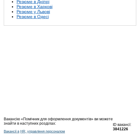
Резюме в Дніпрі
Резюме в Харкові
Резюме у Львові
Резюме в Одесі
Вакансію «Помічник для оформлення документів» ви можете
знайти в наступних розділах:
ID вакансї:
3841226
Вакансії в
HR, управління персоналом