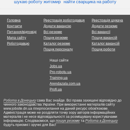
шукаю роботу житомир
найти сварщика на работу
Головна
Реестрація роботодавця
Реестрація шукача
Контакти
Додати вакансію
Додати резюме
Питання/відповіді
Всі резюме
Всі вакансії
Мапа сайту
Пошук резюме
Пошук вакансій
Роботодавцю
Каталог резюме
Каталог вакансій
Пошук персоналу
Пошук роботи
Наші сайти
Jobs.ua
Pro-robotu.ua
Training.ua
Arendazala.com.ua
Profi.ua
Робота в Донецьку
сама Вас знайде. Всі права захищені відповідно до
чинного законодавства України. При використанні матеріалів сайту
www.jobsite.dn.ua гіперпосилання на даний ресурс обов'язкове.
Адміністрація може не розділяти точку зору авторів інформаційних
матеріалів і не несе відповідальності за розміщувану користувачами
інформацію. Сподіваємося, що
пошук резюме
та
Робота в Донецьку
будуть приємні і зручні для Вас!