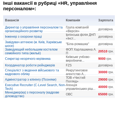
Інші вакансії в рубриці «HR, управління
персоналом»:
Вакансія
Компанія
Зарплата
Директор з управління персоналом та
Група компаній
договірна
організаційного розвитку
«Версія»
Ірпінська філія ДНП
Інженер з охорони праці
договірна
«Інст...
Завідувач аптекою (м. Київ, Харківське
"Біла-ромашка"
договірна
шосе)
Заведующий небольшим хостелом
ФОП Харлашкина А.
20510
грн.
семейного типа (жильё)
П
Київське учбово-
Секретар незрячого керівника
9000
грн.
виробниче...
Координатор роботи рейнджерів
FZS
договірна
Спеціаліст з ведення військового та
Рекрутинговое
30000
грн.
кадрового обліку
агентство А...
ТОВ «Чистий
Адміністратор з клінінгу (Позняки)
29000
грн.
Погляд»
Executive Recruiter (C-Level Search, Non-
Агенція
40000
грн.
Tech)
управлінських ріш...
Менеджер(ка) з персоналу (кадрове
OBC
65000
грн.
діловодство)