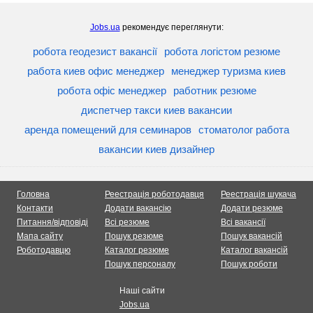
Jobs.ua
рекомендує переглянути:
робота геодезист вакансії
робота логістом резюме
работа киев офис менеджер
менеджер туризма киев
робота офіс менеджер
работник резюме
диспетчер такси киев вакансии
аренда помещений для семинаров
стоматолог работа
вакансии киев дизайнер
Головна
Реестрація роботодавця
Реестрація шукача
Контакти
Додати вакансію
Додати резюме
Питання/відповіді
Всі резюме
Всі вакансії
Мапа сайту
Пошук резюме
Пошук вакансій
Роботодавцю
Каталог резюме
Каталог вакансій
Пошук персоналу
Пошук роботи
Наші сайти
Jobs.ua