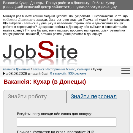
Вакансія Кухар, Донецьк. Пошук роботи в Донецьку - Робота Кухар
(Вінницький обласний центр зайнятості). Шукаю роботу в Донецьку.
Мінімум раз в житті кожної людини цікавить пошук роботи. І, незважаючи на те, що
робота в Донецьку
є завжди, багато хто не знає, де її шукати і куди йти працювати.
Що вибрати - вакансії в Донецьку в невеликих фірмах або ж здійснювати пошук
роботи в корпораціях? Що краще: робота в Донецьку або виїхати в інше місто або
навіть країну? Питань багато, тому ласкаво просимо на портал, орієнтований на
пошук роботи і вакансій, а також розміщення резюме в Донецьку!
вакансії Донецьку
/
вакансії Ресторанний бізнес, кулінарія
/ Кухар
На 08.08.2026 в нашій базі:
0 вакансій
,
930 резюме
Вакансія: Кухар (в Донецьк)
Знайти роботу
Знайти персонал
Введіть назву посади або слово для пошуку:
Приклад: бухгалтер на склад, програміст PHP