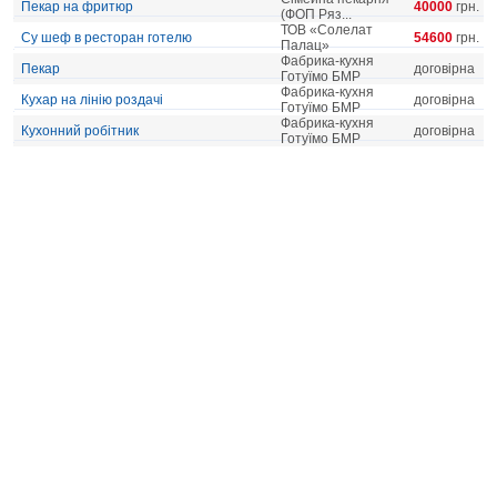
Пекар на фритюр
40000
грн.
(ФОП Ряз...
ТОВ «Солелат
Су шеф в ресторан готелю
54600
грн.
Палац»
Фабрика-кухня
Пекар
договірна
Готуїмо БМР
Фабрика-кухня
Кухар на лінію роздачі
договірна
Готуїмо БМР
Фабрика-кухня
Кухонний робітник
договірна
Готуїмо БМР