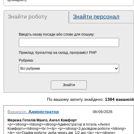
кулінарія»).
Знайти роботу
Знайти персонал
Введіть назву посади або слово для пошуку:
Приклад: бухгалтер на склад, програміст PHP
Рубрика:
По вашому запиту знайдено:
1384 вакансій
Вакансія:
Адміністратор
Мережа Готелів Манго, Ангел Комфорт
<p><strong></strong><strong>Адміністратор в готель «Ангел
Комфорт»</strong><br /></p> <p><strong>З досвідом роботи.</strong>
</p> <p>Графік роботи: доба через дві, 1/2 дні.</p> <p><strong>