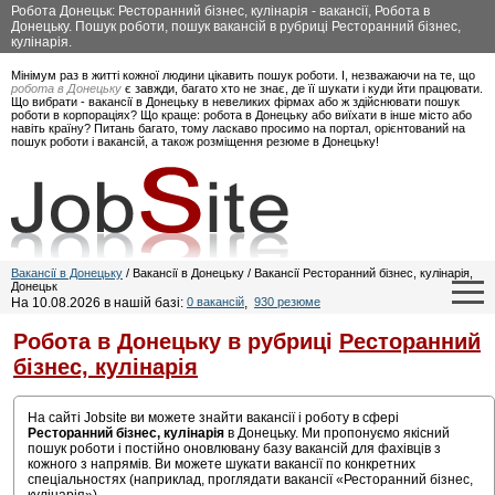
Робота Донецьк: Ресторанний бізнес, кулінарія - вакансії, Робота в
Донецьку. Пошук роботи, пошук вакансій в рубриці Ресторанний бізнес,
кулінарія.
Мінімум раз в житті кожної людини цікавить пошук роботи. І, незважаючи на те, що
робота в Донецьку
є завжди, багато хто не знає, де її шукати і куди йти працювати.
Що вибрати - вакансії в Донецьку в невеликих фірмах або ж здійснювати пошук
роботи в корпораціях? Що краще: робота в Донецьку або виїхати в інше місто або
навіть країну? Питань багато, тому ласкаво просимо на портал, орієнтований на
пошук роботи і вакансій, а також розміщення резюме в Донецьку!
Вакансії в Донецьку
/ Вакансії в Донецьку / Вакансії Ресторанний бізнес, кулінарія,
Донецьк
На 10.08.2026 в нашій базі:
0 вакансій
,
930 резюме
Робота в Донецьку в рубриці
Ресторанний
бізнес, кулінарія
На сайті Jobsite ви можете знайти вакансії і роботу в сфері
Ресторанний бізнес, кулінарія
в Донецьку. Ми пропонуємо якісний
пошук роботи і постійно оновлювану базу вакансій для фахівців з
кожного з напрямів. Ви можете шукати вакансії по конкретних
спеціальностях (наприклад, проглядати вакансії «Ресторанний бізнес,