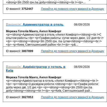
<strong>З/п 2500 грн./за добу</strong></strong><br /></p>...
ID вакансії:
3752447
Перейти до повного опису вакансії в Донецьку
Вакансія:
Администратор в отель
Мережа Готелів Манго, Ангел Комфорт
<p><strong>Администратор в отель «Ангел Комфорт»</strong><br />С
опытом работы.</p> <p>График работы: сутки через двое, 1/2 дня<br />
</p> <p><strong><strong>З/п 2500 грн. /за сутки</strong></strong><br />
</p> <p>Киев, Святошинський район <br /></p> <p&...
ID вакансії:
3807899
Перейти до повного опису вакансії в Донецьку
Вакансія:
Адміністратор у готель в
Київ
Мережа Готелів Манго, Ангел Комфорт
<p><strong>Адміністратор в готель «Ангел Комфорт»</strong><br />
</p> <p><strong>З досвідом роботи.</strong></p> <p>Графік роботи:
доба через дві, 1/2 дні.</p> <p><strong><strong>З/п 2500 грн./за
добу</strong></strong><br /></p> <p>Київ, Святошинський рай...
ID вакансії:
3827853
Перейти до повного опису вакансії в Донецьку