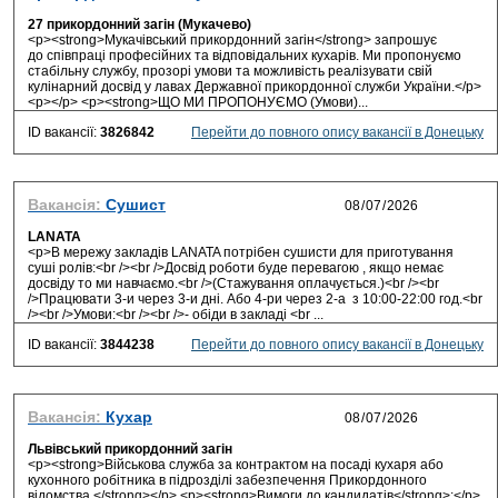
27 прикордонний загін (Мукачево)
<p><strong>Мукачівський прикордонний загін</strong> запрошує
до співпраці професійних та відповідальних кухарів. Ми пропонуємо
стабільну службу, прозорі умови та можливість реалізувати свій
кулінарний досвід у лавах Державної прикордонної служби України.</p>
<p></p> <p><strong>ЩО МИ ПРОПОНУЄМО (Умови)...
ID вакансії:
3826842
Перейти до повного опису вакансії в Донецьку
Вакансія:
Сушист
LANATA
<p>В мережу закладів LANATA потрібен сушисти для приготування
суші ролів:<br /><br />Досвід роботи буде перевагою , якщо немає
досвіду то ми навчаємо.<br />(Стажування оплачується.)<br /><br
/>Працювати 3-и через 3-и дні. Або 4-ри через 2-а з 10:00-22:00 год.<br
/><br />Умови:<br /><br />- обіди в закладі <br ...
ID вакансії:
3844238
Перейти до повного опису вакансії в Донецьку
Вакансія:
Кухар
Львівський прикордонний загін
<p><strong>Військова служба за контрактом на посаді кухаря або
кухонного робітника в підрозділі забезпечення Прикордонного
відомства </strong></p> <p><strong>Вимоги до кандидатів</strong>:</p>