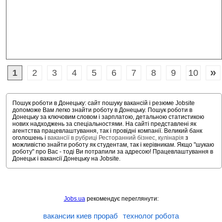
»
1
2
3
4
5
6
7
8
9
10
Пошук роботи в Донецьку: сайт пошуку вакансій і резюме Jobsite
допоможе Вам легко знайти роботу в Донецьку. Пошук роботи в
Донецьку за ключовим словом і зарплатою, детальною статистикою
нових надходжень за спеціальностями. На сайті представлені як
агентства працевлаштування, так і провідні компанії. Великий банк
оголошень і
вакансії в рубриці Ресторанний бізнес, кулінарія
з
можливістю знайти роботу як студентам, так і керівникам. Якщо "шукаю
роботу" про Вас - тоді Ви потрапили за адресою! Працевлаштування в
Донецьк і вакансії Донецьку на Jobsite.
Jobs.ua
рекомендує переглянути:
вакансии киев прораб
технолог робота