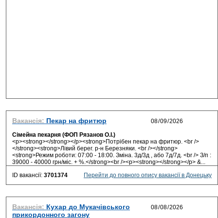
Вакансія:
Пекар на фритюр
Сімейна пекарня (ФОП Рязанов О.І.)
<p><strong></strong></p><strong>Потрібен пекар на фритюр. <br />
</strong><strong>Лівий берег. р-н Березняки. <br /></strong>
<strong>Режим роботи: 07:00 - 18:00. Зміна. 3д/3д , або 7д/7д. <br /> З/п :
39000 - 40000 грн/міс. + %.</strong><br /><p><strong></strong></p> &...
ID вакансії:
3701374
Перейти до повного опису вакансії в Донецьку
Вакансія:
Кухар до Мукачівського
прикордонного загону