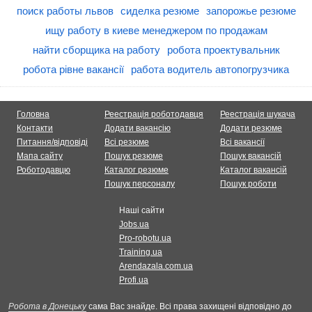
поиск работы львов
сиделка резюме
запорожье резюме
ищу работу в киеве менеджером по продажам
найти сборщика на работу
робота проектувальник
робота рівне вакансії
работа водитель автопогрузчика
Головна
Реестрація роботодавця
Реестрація шукача
Контакти
Додати вакансію
Додати резюме
Питання/відповіді
Всі резюме
Всі вакансії
Мапа сайту
Пошук резюме
Пошук вакансій
Роботодавцю
Каталог резюме
Каталог вакансій
Пошук персоналу
Пошук роботи
Наші сайти
Jobs.ua
Pro-robotu.ua
Training.ua
Arendazala.com.ua
Profi.ua
Робота в Донецьку
сама Вас знайде. Всі права захищені відповідно до