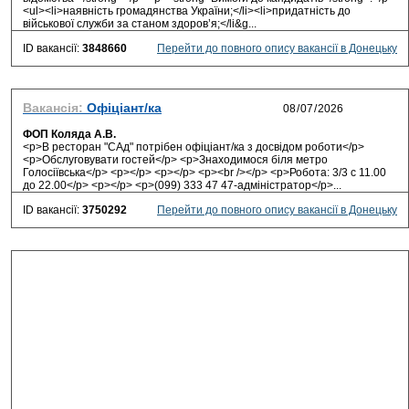
<ul><li>наявність громадянства України;</li><li>придатність до
військової служби за станом здоров’я;</li&g...
ID вакансії:
3848660
Перейти до повного опису вакансії в Донецьку
Вакансія:
Офіціант/ка
ФОП Коляда А.В.
<p>В ресторан "САд" потрібен офіціант/ка з досвідом роботи</p>
<p>Обслуговувати гостей</p> <p>Знаходимося біля метро
Голосіївська</p> <p></p> <p></p> <p><br /></p> <p>Робота: 3/3 с 11.00
до 22.00</p> <p></p> <p>(099) 333 47 47-адміністратор</p>...
ID вакансії:
3750292
Перейти до повного опису вакансії в Донецьку