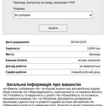
Приклад: бухгалтер на склад, програміст PHP
Рубрика:
Дата додавання:
Зарплата:
15000 грн
Місто:
Вінниця
Бажана Освіта:
не має значення
Досвід роботи:
не вимагається
Графік роботи:
повний робочий день
Загальна інформація про вакансію
<p>Вимоги, побажання:</p> <p>Базові знання про автомобільну будову
(буде плюсом).<br />Відповідальність, пунктуальність та бажання вчитися.
<br />Охайність та акуратність у роботі.<br />Енергійність та готовність
працювати в команді.</p> <p>Обов'язки: Допомагати досвідченим
механікам у діагностиці та ремонті ходової частини автомобілів.<br
/>Виконувати роботи із заміни мастила, фільтрів та інших технічних рідин.