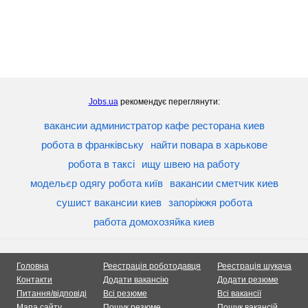
Jobs.ua
рекомендує переглянути:
вакансии администратор кафе ресторана киев
робота в франківську
найти повара в харькове
робота в таксі
ищу швею на работу
модельєр одягу робота київ
вакансии сметчик киев
сушист вакансии киев
запоріжжя робота
работа домохозяйка киев
Головна
Реестрація роботодавця
Реестрація шукача
Контакти
Додати вакансію
Додати резюме
Питання/відповіді
Всі резюме
Всі вакансії
Мапа сайту
Пошук резюме
Пошук вакансій