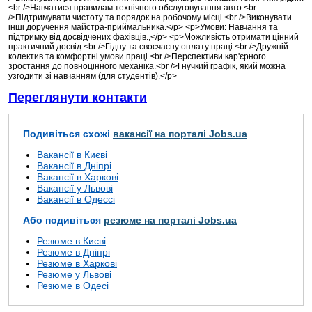
<br />Навчатися правилам технічного обслуговування авто.<br
/>Підтримувати чистоту та порядок на робочому місці.<br />Виконувати
інші доручення майстра-приймальника.</p> <p>Умови: Навчання та
підтримку від досвідчених фахівців.,</p> <p>Можливість отримати цінний
практичний досвід.<br />Гідну та своєчасну оплату праці.<br />Дружній
колектив та комфортні умови праці.<br />Перспективи кар'єрного
зростання до повноцінного механіка.<br />Гнучкий графік, який можна
узгодити зі навчанням (для студентів).</p>
Переглянути контакти
Подивіться схожі
вакансії на порталі Jobs.ua
Вакансії в Києві
Вакансії в Дніпрі
Вакансії в Харкові
Вакансії у Львові
Вакансії в Одессі
Або подивіться
резюме на порталі Jobs.ua
Резюме в Києві
Резюме в Дніпрі
Резюме в Харкові
Резюме у Львові
Резюме в Одесі