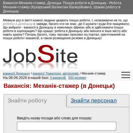
Вакансія Механік-стажер, Донецьк. Пошук роботи в Донецьку - Робота
Механік-стажер (Кухарський Валентин Валерійович). Шукаю роботу в
Донецьку.
Мінімум раз в житті кожної людини цікавить пошук роботи. І, незважаючи на те, що
робота в Донецьку
є завжди, багато хто не знає, де її шукати і куди йти працювати.
Що вибрати - вакансії в Донецьку в невеликих фірмах або ж здійснювати пошук
роботи в корпораціях? Що краще: робота в Донецьку або виїхати в інше місто або
навіть країну? Питань багато, тому ласкаво просимо на портал, орієнтований на
пошук роботи і вакансій, а також розміщення резюме в Донецьку!
вакансії Донецьку
/
вакансії Транспорт, автосервіс
/ Механік-стажер
На 08.08.2026 в нашій базі:
0 вакансій
,
930 резюме
Вакансія: Механік-стажер (в Донецьк)
Знайти роботу
Знайти персонал
Введіть назву посади або слово для пошуку: