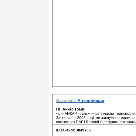
Вакансія:
Автослюсар
ПП Анкар Транс
<p>«АНКАР Транс» — це сучасна транспортна 
Засновані в 2005 році, ми заслужено маємо р
вантажівок DAF і Renault із рефрижераторами,
ID вакансії:
3849706