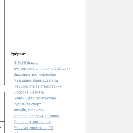
Рубрики:
IT, WEB фахівці
Бухгалтерія, фінанси, облік/аудит
Видавництво, поліграфія
Медицина, фармацевтика
Нерухомість та страхування
Охорона, безпека
Будівництво, архітектура
Туризм та спорт
Дизайн, творчість
Торгівля, продажі, закупівлі
Транспорт, автосервіс
у
Реклама, маркетинг, PR