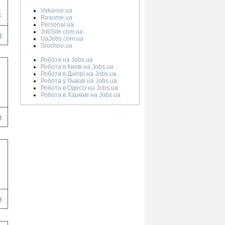
Vakansii.ua
к
Resume.ua
Personal.ua
JobSite.com.ua
у
UaJobs.com.ua
Srochno.ua
Робота на Jobs.ua
Робота в Києві на Jobs.ua
Робота в Дніпрі на Jobs.ua
Робота у Львові на Jobs.ua
Робота в Одессі на Jobs.ua
Робота в Харкові на Jobs.ua
у
у