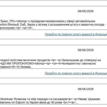
ранс, ПП»</strong> є провідним перевізником у сфері автомобільних
білі (Renault, Daf). Зараз у зв’язку з розширенням штату є вакантна посада -
опонуємо:</p> <ul><li>...
Перейти до повного опису вакансії в Донецьк
одної логістики молочних продуктів.</p> <p>Запрошуємо до співпраці на
ong>ЩО МИ ПРОПОНУЄМО</strong></p> <ul><li>Конкурентна і своєчасна
ування</li><li>Знижка...
Перейти до повного опису вакансії в Донецьк
>Обов'язки: Розвозка та збір передач та пасажирів</p> <p>Умови: Шукаємо
езень по Європі та Україні віком до 40 років <br /></p>...