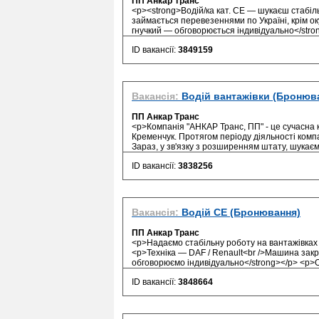
ПП Анкар Транс
<p><strong>Водій/ка кат. CE — шукаєш стабіл
займається перевезеннями по Україні, крім ок
гнучкий — обговорюється індивідуально</stron
ID вакансії:
3849159
Вакансія:
Водій вантажівки (Бронюв
ПП Анкар Транс
<p>Компанія "АНКАР Транс, ПП" - це сучасна к
Кременчук. Протягом періоду діяльності компан
Зараз, у зв'язку з розширенням штату, шукаєм
ID вакансії:
3838256
Вакансія:
Водій СЕ (Бронювання)
ПП Анкар Транс
<p>Надаємо стабільну роботу на вантажівках
<p>Техніка — DAF / Renault<br />Машина закр
обговорюємо індивідуально</strong></p> <p>О
ID вакансії:
3848664