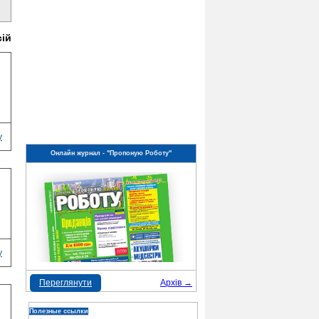
сій
у
Онлайн журнал - "Пропоную Роботу"
у
Переглянути
Архів →
Полезные ссылки