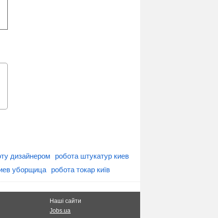
ту дизайнером
робота штукатур киев
киев уборщица
робота токар київ
Наші сайти
Jobs.ua