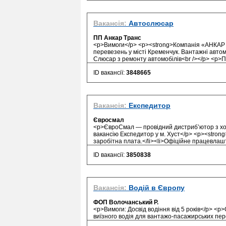
Вакансія:
Автослюсар
ПП Анкар Транс
<p>Вимоги</p> <p><strong>Компанія «АНКАР Т
перевезень у місті Кременчук. Вантажні автомо
Слюсар з ремонту автомобілів<br /></p> <p>Пр
ID вакансії:
3848665
Вакансія:
Експедитор
Євросмал
<p>ЄвроСмал — провідний дистриб’ютор з хол
вакансію Експедитор у м. Хуст</p> <p><str
заробітна плата.</li><li>Офіційне працевлашт
ID вакансії:
3850838
Вакансія:
Водій в Європу
ФОП Волочанський Р.
<p>Вимоги: Досвід водіння від 5 років</p> <p
виїзного водія для вантажо-пасажирських перев