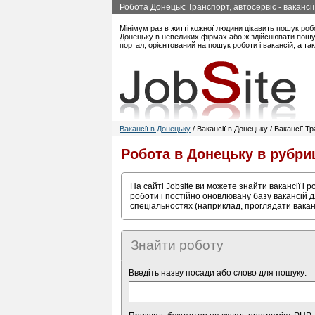
Робота Донецьк: Транспорт, автосервіс - вакансі
Мінімум раз в житті кожної людини цікавить пошук роб
Донецьку в невеликих фірмах або ж здійснювати пошук
портал, орієнтований на пошук роботи і вакансій, а т
Вакансії в Донецьку
/ Вакансії в Донецьку / Вакансії Т
Робота в Донецьку в рубри
На сайті Jobsite ви можете знайти вакансії і 
роботи і постійно оновлювану базу вакансій д
спеціальностях (наприклад, проглядати ваканс
Знайти роботу
Введіть назву посади або слово для пошуку: