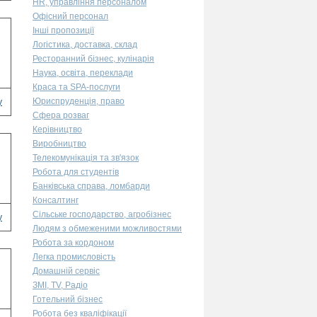
HR, управління персоналом
Офісний персонал
Інші пропозиції
Логістика, доставка, склад
Ресторанний бізнес, кулінарія
Наука, освіта, переклади
Краса та SPA-послуги
Юриспруденція, право
у
Сфера розваг
Керівництво
Виробництво
Телекомунікація та зв'язок
Робота для студентів
Банківська справа, ломбарди
Консалтинг
Сільське господарство, агробізнес
у
Людям з обмеженими можливостями
Робота за кордоном
Легка промисловість
Домашній сервіс
ЗМІ, TV, Радіо
Готельний бізнес
Робота без кваліфікації