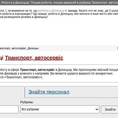
ї, Робота в Донецьку. Пошук роботи, пошук вакансій в рубриці Транспорт, автосе
оти. І, незважаючи на те, що
робота в Донецьку
є завжди, багато хто не знає, де її шук
 роботи в корпораціях? Що краще: робота в Донецьку або виїхати в інше місто або нав
акож розміщення резюме в Донецьку!
ранспорт, автосервіс, Донецьк
ці
Транспорт, автосервіс
роботу в сфері
Транспорт, автосервіс
в Донецьку. Ми пропонуємо якісний пошу
ля фахівців з кожного з напрямів. Ви можете шукати вакансії по конкретних
ії «Транспорт, автосервіс»).
Знайти персонал
Рубрика: