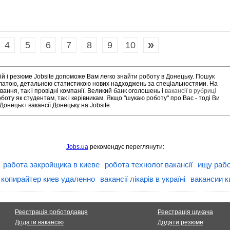
»
4
5
6
7
8
9
10
ій і резюме Jobsite допоможе Вам легко знайти роботу в Донецьку. Пошук
платою, детальною статистикою нових надходжень за спеціальностями. На
ання, так і провідні компанії. Великий банк оголошень і
вакансії в рубриці
оту як студентам, так і керівникам. Якщо "шукаю роботу" про Вас - тоді Ви
нецьк і вакансії Донецьку на Jobsite.
Jobs.ua
рекомендує переглянути:
работа закройщика в киеве
робота технолог вакансії
ищу рабо
 копирайтер киев удаленно
вакансії лікарів в україні
вакансии 
Реестрація роботодавця
Реестрація шукача
Додати вакансію
Додати резюме