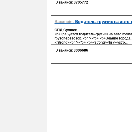
ID вакансії:
3705772
Вакансія:
Водитель-грузчик на авто 
СПД Суяшов
<p>Требуется водитель-грузчик на авто комп
грузоперевозок. <br /></p> <p>Знание города,
</strong><br /></p> <p><strong><br /></stro...
ID вакансії:
3006686