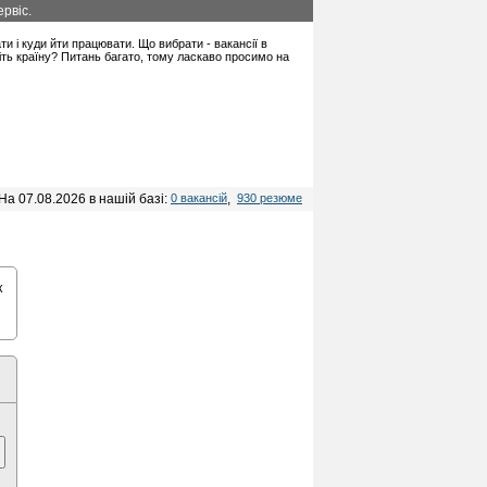
рвіс.
ати і куди йти працювати. Що вибрати - вакансії в
іть країну? Питань багато, тому ласкаво просимо на
На 07.08.2026 в нашій базі:
0 вакансій
,
930 резюме
к