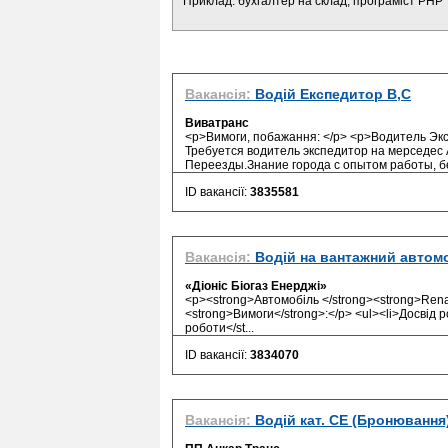
Приклад: бухгалтер на склад, програміст PHP
Вакансія:
Водій Експедитор В,С
Виватранс
<p>Вимоги, побажання: </p> <p>Водитель Эк
Требуется водитель экспедитор на мерседес 
Переезды.Знание города с опытом работы, без
ID вакансії:
3835581
Вакансія:
Водій на вантажний автомо
«Діоніс Біогаз Енерджі»
<p><strong>Автомобіль </strong><strong>Rena
<strong>Вимоги</strong>:</p> <ul><li>Досвід ро
роботи</st...
ID вакансії:
3834070
Вакансія:
Водій кат. СЕ (Бронювання