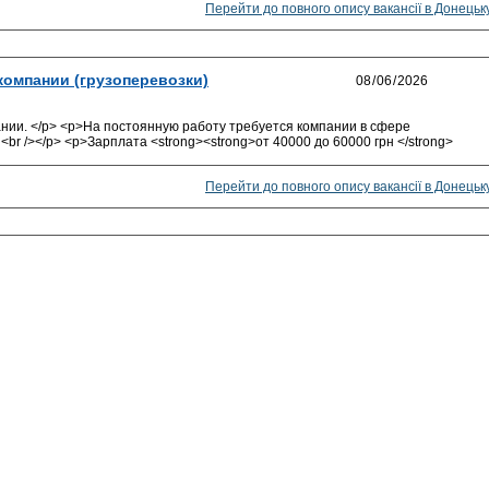
Перейти до повного опису вакансії в Донецьк
компании (грузоперевозки)
ании. </p> <p>На постоянную работу требуется компании в сфере
 <br /></p> <p>Зарплата <strong><strong>от 40000 до 60000 грн </strong>
Перейти до повного опису вакансії в Донецьк