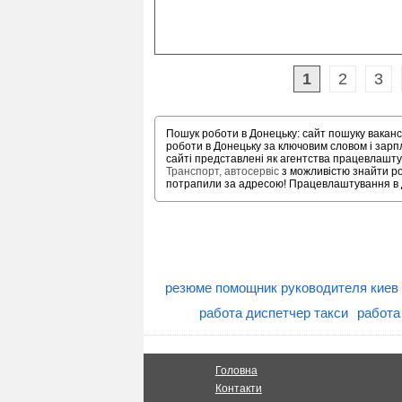
1
2
3
Пошук роботи в Донецьку: сайт пошуку ваканс
роботи в Донецьку за ключовим словом і зар
сайті представлені як агентства працевлаштув
Транспорт, автосервіс
з можливістю знайти роб
потрапили за адресою! Працевлаштування в До
резюме помощник руководителя киев
работа диспетчер такси
работа
Головна
Контакти