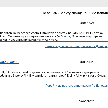
По вашому запиту знайдено:
2282 вакан
спедитор на Мерседес Атего ,Спринтер с опытом работы</p> <p>Обов'язки:
Атего Спринтер грузоперевозки Киев <br />область, Офисные Квартирные
<br /> вредных привычек.<br /></p> <p>...
Перейти до повного опису вакансії в Донецьк
біль кат. Е
ult, DAF </strong><strong>вантажопідйомністю 20 тонн</strong></p> <p>
боти від 3 років</li><li>Наявність прав категорії Е</li></ul> <p><strong>Умови
Перейти до повного опису вакансії в Донецьк
)