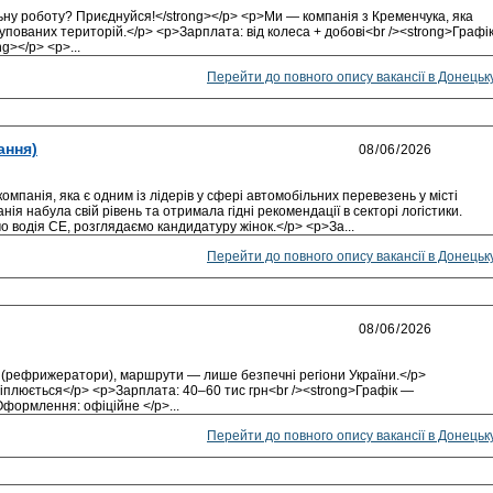
ьну роботу? Приєднуйся!</strong></p> <p>Ми — компанія з Кременчука, яка
упованих територій.</p> <p>Зарплата: від колеса + добові<br /><strong>Графі
g></p> <p>...
Перейти до повного опису вакансії в Донецьк
ання)
омпанія, яка є одним із лідерів у сфері автомобільних перевезень у місті
ія набула свій рівень та отримала гідні рекомендації в секторі логістики.
о водія СЕ, розглядаємо кандидатуру жінок.</p> <p>За...
Перейти до повного опису вакансії в Донецьк
 (рефрижератори), маршрути — лише безпечні регіони України.</p>
іплюється</p> <p>Зарплата: 40–60 тис грн<br /><strong>Графік —
формлення: офіційне </p>...
Перейти до повного опису вакансії в Донецьк