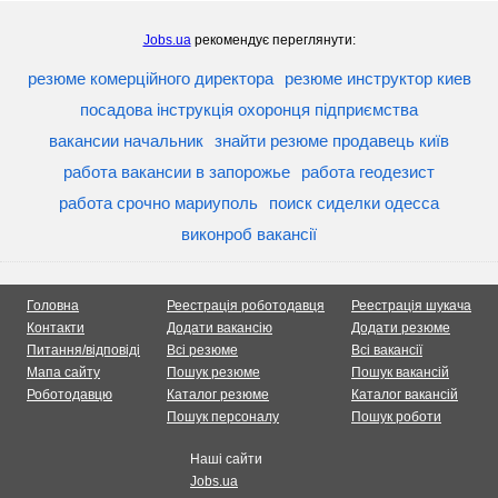
Jobs.ua
рекомендує переглянути:
резюме комерційного директора
резюме инструктор киев
посадова інструкція охоронця підприємства
вакансии начальник
знайти резюме продавець київ
работа вакансии в запорожье
работа геодезист
работа срочно мариуполь
поиск сиделки одесса
виконроб вакансії
Головна
Реестрація роботодавця
Реестрація шукача
Контакти
Додати вакансію
Додати резюме
Питання/відповіді
Всі резюме
Всі вакансії
Мапа сайту
Пошук резюме
Пошук вакансій
Роботодавцю
Каталог резюме
Каталог вакансій
Пошук персоналу
Пошук роботи
Наші сайти
Jobs.ua