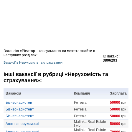
Вакансію «Ріелтор – консультант» ви можете знайти в
наступних розділах:
ID вакансї:
3806293
Вакансії в
Нерухомість та страхування
Інші вакансії в рубриці «Нерухомість та
страхування»:
Вакансія
Компанія
Зарплата
Бізнес- асистент
Ретевіа
50000
грн.
Бізнес- асистент
Ретевіа
50000
грн.
Бізнес- асистент
Ретевіа
50000
грн.
Malinka Real Estate
Агент з нерухомості
50000
грн.
Lviv
Malinka Real Estate