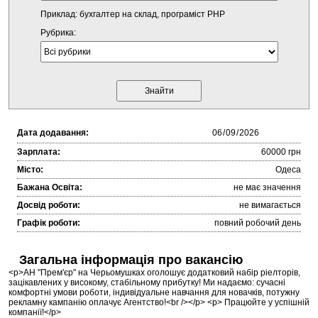
Приклад: бухгалтер на склад, програміст PHP
Рубрика:
Дата додавання:
Зарплата:
60000 грн
Місто:
Одеса
Бажана Освіта:
не має значення
Досвід роботи:
не вимагається
Графік роботи:
повний робочий день
Загальна інформація про вакансію
<p>АН "Прем'єр" на Черьомушках оголошує додатковий набір ріелторів,
зацікавлених у високому, стабільному прибутку! Ми надаємо: сучасні
комфортні умови роботи, індивідуальне навчання для новачків, потужну
рекламну кампанію оплачує Агентство!<br /></p> <p> Працюйте у успішній
компанії!</p>