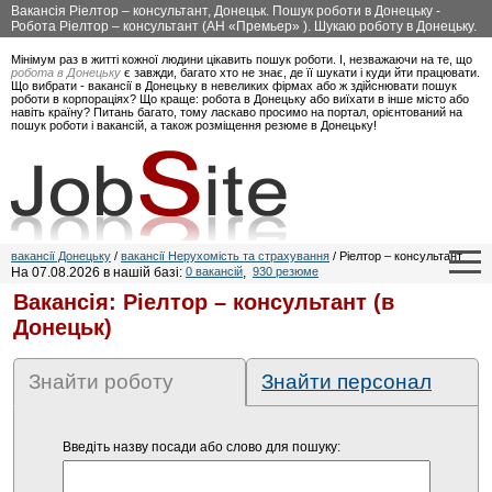
Вакансія Ріелтор – консультант, Донецьк. Пошук роботи в Донецьку -
Робота Ріелтор – консультант (АН «Премьер» ). Шукаю роботу в Донецьку.
Мінімум раз в житті кожної людини цікавить пошук роботи. І, незважаючи на те, що
робота в Донецьку
є завжди, багато хто не знає, де її шукати і куди йти працювати.
Що вибрати - вакансії в Донецьку в невеликих фірмах або ж здійснювати пошук
роботи в корпораціях? Що краще: робота в Донецьку або виїхати в інше місто або
навіть країну? Питань багато, тому ласкаво просимо на портал, орієнтований на
пошук роботи і вакансій, а також розміщення резюме в Донецьку!
вакансії Донецьку
/
вакансії Нерухомість та страхування
/ Ріелтор – консультант
На 07.08.2026 в нашій базі:
0 вакансій
,
930 резюме
Вакансія: Ріелтор – консультант (в
Донецьк)
Знайти роботу
Знайти персонал
Введіть назву посади або слово для пошуку: