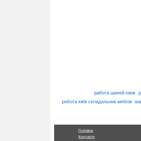
работа швеей киев
р
робота київ складальник меблів
ва
Головна
Контакти