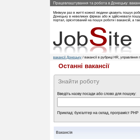
Працевлаштування та робота в Донецьку: вакансі
Мінімум раз в житті кожної людини цікавить пошук роб
Донецьку в невеликих фірмах або ж здійснювати пошук
портал, орієнтований на пошук роботи і вакансій, а т
вакансії Донецьку
/ вакансії в рубриці HR, управління
Останні вакансії
Знайти роботу
Введіть назву посади або слово для пошуку:
Приклад: бухгалтер на склад, програміст PHP
Вакансія