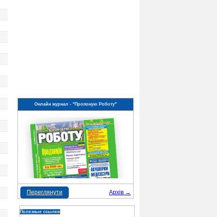
Онлайн журнал - "Пропоную Роботу"
Переглянути
Архів →
Полезные ссылки