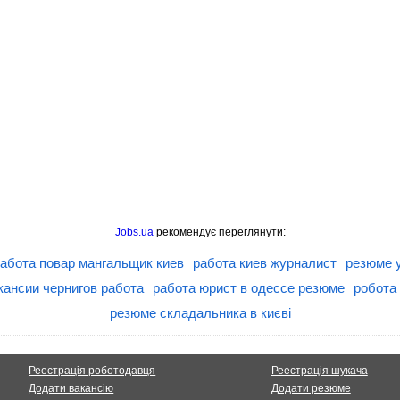
Jobs.ua
рекомендує переглянути:
абота повар мангальщик киев
работа киев журналист
резюме 
кансии чернигов работа
работа юрист в одессе резюме
робота 
резюме складальника в києві
Реестрація роботодавця
Реестрація шукача
Додати вакансію
Додати резюме