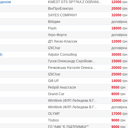
ордоном
KWEST GTS SP??KA Z OGRANI...
12000
грн
ВінПроЕлектро
20000
грн
SAYES COMPANY
32000
грн
Вібіджи
договірна
Flash
18000
грн
Агро-Форте
договірна
ДП Лиско-Классик
12000
грн
IZIiChar
договірна
B)
Adjutor Consulting
30000
грн
Гусєв Олександр Сергійови...
15000
грн
Ричковська Наталія Олекса...
20000
грн
IZIiChar
25000
грн
Gift UP
14000
грн
Ребрій Анастасія
9500
грн
Grand Car
8000
грн
WinWork (ФЛП Лебедева В.Г...
10000
грн
WinWork (ФЛП Лебедева В.Г...
договірна
OLYMP
17000
грн
Trubos
9000
грн
ГО "АФК "Є ПІДТРИМКА""
9000
грн