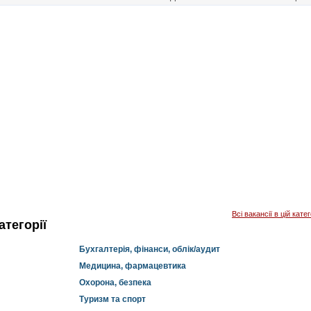
Всі вакансії в цій катег
тегорії
Бухгалтерія, фінанси, облік/аудит
Медицина, фармацевтика
Охорона, безпека
Туризм та спорт