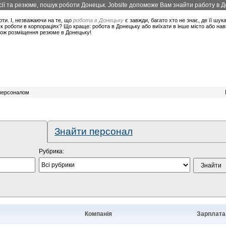
ї та резюме, пошук роботи Донецьк. Jobsite допоможе Вам знайти работу в До
оти. І, незважаючи на те, що
робота в Донецьку
є завжди, багато хто не знає, де її шук
 роботи в корпораціях? Що краще: робота в Донецьку або виїхати в інше місто або нав
акож розміщення резюме в Донецьку!
 персоналом
Знайти персонал
Рубрика:
Компанія
Зарплата