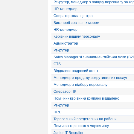
Рекрутер, менеджер з пошуку персоналу за к
HR-менеджер
Оператор колл-центра
Виконроб зовнішніх мереж
HR-менеджер
Керівник відділу персоналу
Адміністратор
Рекрутер
Sales Manager зі знанням англійської мови (B2
CTS
Віддалено кадровий агент
Менеджер з продажу рекрутингових послуг
Менеджер з підбору персоналу
Оператор ПК
Помічник керівника компанії віддалено
Рекрутер
HRD
Торгівельний представник на райони
Помічник керівника з маркетингу
Junior IT Recruiter