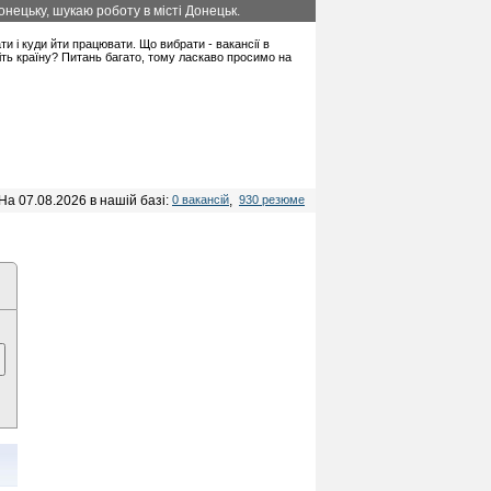
нецьку, шукаю роботу в місті Донецьк.
ати і куди йти працювати. Що вибрати - вакансії в
іть країну? Питань багато, тому ласкаво просимо на
На 07.08.2026 в нашій базі:
0 вакансій
,
930 резюме