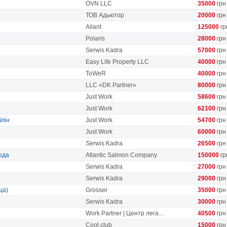
OVN LLC
35000
грн
ТОВ Адьютор
20000
грн
Ailant
125000
гр
Polaris
28000
грн
Serwis Kadra
57000
грн
Easy Life Property LLC
40000
грн
ToWeR
40000
грн
LLC «DK Partner»
80000
грн
Just Work
58600
грн
Just Work
62100
грн
блін
Just Work
54700
грн
Just Work
60000
грн
Serwis Kadra
26500
грн
ода
Atlantic Salmon Company
150000
гр
Serwis Kadra
27000
грн
Serwis Kadra
29000
грн
ща)
Grosser
35000
грн
Serwis Kadra
30000
грн
Work Partner | Центр лега...
40500
грн
Сool.club
15000
грн