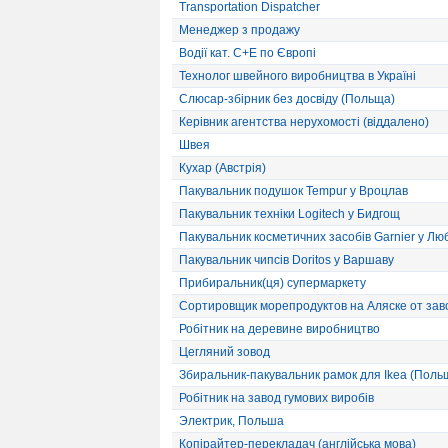
Transportation Dispatcher
Менеджер з продажу
Водії кат. С+Е по Європі
Технолог швейного виробництва в Україні
Слюсар-збірник без досвіду (Польща)
Керівник агентства нерухомості (віддалено)
Швея
Кухар (Австрія)
Пакувальник подушок Tempur у Вроцлав
Пакувальник техніки Logitech у Бидгощ
Пакувальник косметичних засобів Garnier у Лю
Пакувальник чипсів Doritos у Варшаву
Прибиральник(ця) супермаркету
Сортировщик морепродуктов на Аляске от зав
Робітник на деревине виробництво
Цегляний зовод
Збиральник-пакувальник рамок для Ikea (Поль
Робітник на завод гумових виробів
Электрик, Польша
Копірайтер-перекладач (англійська мова)