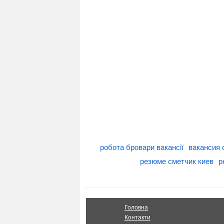
робота бровари вакансії
вакансия 
резюме сметчик киев
р
Головна
Контакти