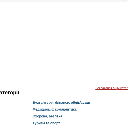
Всі вакансії в цій катег
тегорії
Бухгалтерія, фінанси, облік/аудит
Медицина, фармацевтика
Охорона, безпека
Туризм та спорт