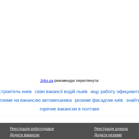
Jobs.ua
рекомендує переглянути:
строитель киев
свіжі вакансії водій львів
ищу работу официант
езюме на вакансию автомеханика
резюме фасадчик київ
знайт
горячие вакансии в полтаве
Реестрація роботодавця
Реестрація шукача
Додати вакансію
Додати резюме