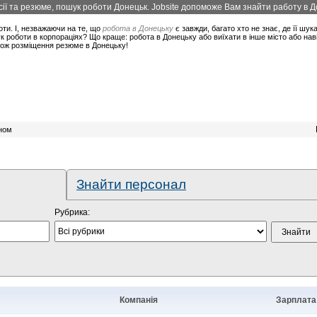
ї та резюме, пошук роботи Донецьк. Jobsite допоможе Вам знайти работу в До
оти. І, незважаючи на те, що
робота в Донецьку
є завжди, багато хто не знає, де її шук
 роботи в корпораціях? Що краще: робота в Донецьку або виїхати в інше місто або нав
акож розміщення резюме в Донецьку!
оном
Знайти персонал
Рубрика:
Компанія
Зарплата