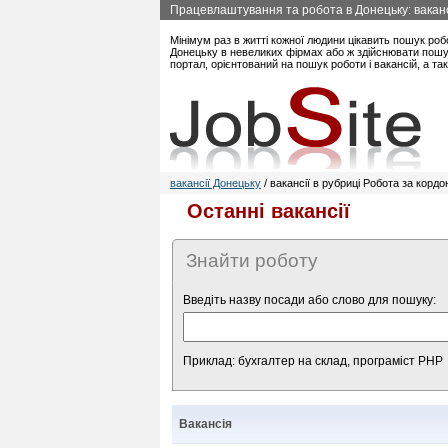
Працевлаштування та робота в Донецьку: вакансі
Мінімум раз в житті кожної людини цікавить пошук роб
Донецьку в невеликих фірмах або ж здійснювати пошук
портал, орієнтований на пошук роботи і вакансій, а т
вакансії Донецьку
/ вакансії в рубриці Робота за корд
Останні вакансії
Знайти роботу
Введіть назву посади або слово для пошуку:
Приклад: бухгалтер на склад, програміст PHP
Вакансія