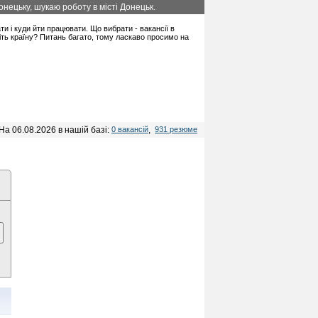
нецьку, шукаю роботу в місті Донецьк.
ати і куди йти працювати. Що вибрати - вакансії в
іть країну? Питань багато, тому ласкаво просимо на
На 06.08.2026 в нашій базі:
0 вакансій
,
931 резюме