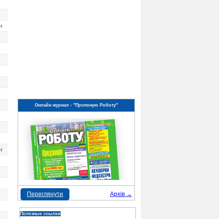
н
Онлайн журнал - "Пропоную Роботу"
н
Переглянути
Архів →
Полезные ссылки