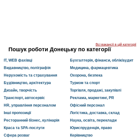
Всі вакансії в цій категорії
Пошук роботи Донецьку по категорії
IT, WEB фахівці
Бухгалтерія, фінанси, облік/аудит
Видавництво, поліграфія
Медицина, фармацевтика
Нерухомість та страхування
Охорона, безпека
Будівництво, архітектура
Туризм та спорт
Дизайн, творчість
Торгівля, продажі, закупівлі
Транспорт, автосервіс
Реклама, маркетинг, PR
HR, управління персоналом
Офісний персонал
Інші пропозиції
Логістика, доставка, склад
Ресторанний бізнес, кулінарія
Наука, освіта, переклади
Краса та SPA-послуги
Юриспруденція, право
Сфера розваг
Керівництво