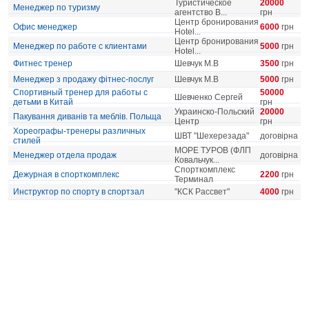
Туристическое
20000
Менеджер по туризму
агентство B...
грн
Центр бронирования
Офис менеджер
6000
грн
Hotel...
Центр бронирования
Менеджер по работе с клиентами
5000
грн
Hotel...
Фитнес тренер
Шевчук М.В
3500
грн
Менеджер з продажу фітнес-послуг
Шевчук М.В
5000
грн
Спортивный тренер для работы с
50000
Шевченко Сергей
детьми в Китай
грн
Украинско-Польский
20000
Пакування диванів та меблів. Польща
Центр
грн
Хореографы-тренеры различных
ШВТ "Шехерезада"
договірна
стилей
МОРЕ ТУРОВ (ФЛП
Менеджер отдела продаж
договірна
Ковальчук...
Спорткомплекс
Дежурная в спорткомплекс
2200
грн
Терминал
Инструктор по спорту в спортзал
"КСК Рассвет"
4000
грн