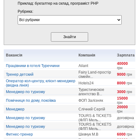
Приклад: бухгалтер на склад, програміст PHP
Рубрика:
Вакансія
Компанія
Зарплата
40000
Працівники в готелі Туреччини
Ailant
грн
Fairy Land-простір
Тренер детский
9000
грн
сімейн...
Оператор кол-центру, клієнт-менеджер
Hotels24
8000
грн
(вхідна лінія)
Туристическое
Менеджер по туризму
3000
грн
агентство B...
15000
Помічниця по дому, покоївка
ФОП Залізняк
грн
20000
Менеджер
Слічний Сергій
грн
TOURS & TICKETS
Менеджер по туризму
договірна
(ФЛП Мель...
TOURS & TICKETS
Менеджер по туризму
договірна
(ФЛП Мель...
Фитнес-тренер
Шевчук М.В
6000
грн