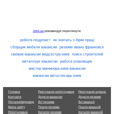
Jobs.ua
рекомендує переглянути:
робота геодезист
як знятись з біржі праці
сборщик мебели вакансии
резюме ивано франковск
свежие вакансии медсестра киев
поиск строителей
металлург вакансии
работа упаковщик
мастер маникюра киев вакансии
вакансии автослесарь киев
Головна
Реестрація роботодавця
Реестрація шукача
Контакти
Додати вакансію
Додати резюме
Питання/відповіді
Всі резюме
Всі вакансії
Мапа сайту
Пошук резюме
Пошук вакансій
Роботодавцю
Каталог резюме
Каталог вакансій