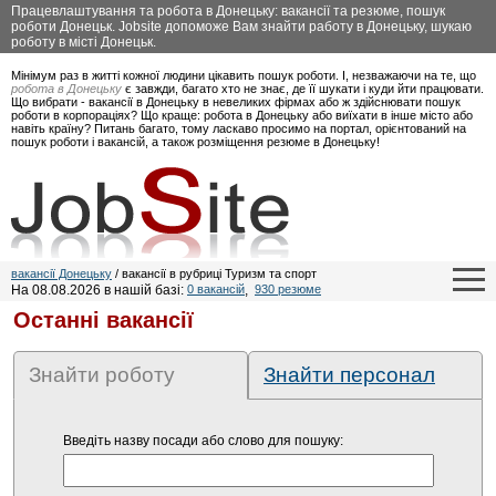
Працевлаштування та робота в Донецьку: вакансії та резюме, пошук
роботи Донецьк. Jobsite допоможе Вам знайти работу в Донецьку, шукаю
роботу в місті Донецьк.
Мінімум раз в житті кожної людини цікавить пошук роботи. І, незважаючи на те, що
робота в Донецьку
є завжди, багато хто не знає, де її шукати і куди йти працювати.
Що вибрати - вакансії в Донецьку в невеликих фірмах або ж здійснювати пошук
роботи в корпораціях? Що краще: робота в Донецьку або виїхати в інше місто або
навіть країну? Питань багато, тому ласкаво просимо на портал, орієнтований на
пошук роботи і вакансій, а також розміщення резюме в Донецьку!
вакансії Донецьку
/ вакансії в рубриці Туризм та спорт
На 08.08.2026 в нашій базі:
0 вакансій
,
930 резюме
Останні вакансії
Знайти роботу
Знайти персонал
Введіть назву посади або слово для пошуку: