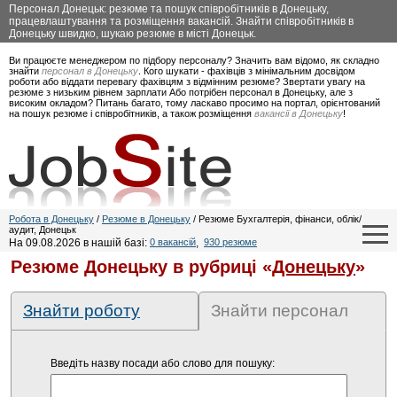
Персонал Донецьк: резюме та пошук співробітників в Донецьку,
працевлаштування та розміщення вакансій. Знайти співробітників в
Донецьку швидко, шукаю резюме в місті Донецьк.
Ви працюєте менеджером по підбору персоналу? Значить вам відомо, як складно
знайти
персонал в Донецьку
. Кого шукати - фахівців з мінімальним досвідом
роботи або віддати перевагу фахівцям з відмінним резюме? Звертати увагу на
резюме з низьким рівнем зарплати Або потрібен персонал в Донецьку, але з
високим окладом? Питань багато, тому ласкаво просимо на портал, орієнтований
на пошук резюме і співробітників, а також розміщення
вакансії в Донецьку
!
Робота в Донецьку
/
Резюме в Донецьку
/ Резюме Бухгалтерія, фінанси, облік/
аудит, Донецьк
На 09.08.2026 в нашій базі:
0 вакансій
,
930 резюме
Резюме Донецьку в рубриці «
Донецьку
»
Знайти роботу
Знайти персонал
Введіть назву посади або слово для пошуку: