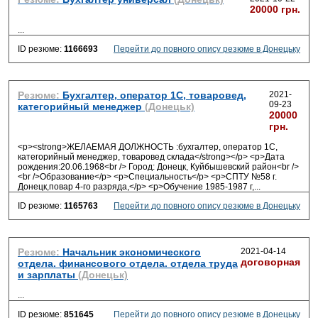
20000 грн.
...
ID резюме:
1166693
Перейти до повного опису резюме в Донецьку
Резюме:
Бухгалтер, оператор 1С, товаровед,
2021-
09-23
категорийный менеджер
(Донецьк)
20000
грн.
<p><strong>ЖЕЛАЕМАЯ ДОЛЖНОСТЬ :бухгалтер, оператор 1С,
категорийный менеджер, товаровед склада</strong></p> <p>Дата
рождения:20.06.1968<br /> Город: Донецк, Куйбышевский район<br />
<br />Образование</p> <p>Специальность</p> <p>СПТУ №58 г.
Донецк,повар 4-го разряда,</p> <p>Обучение 1985-1987 г,
...
ID резюме:
1165763
Перейти до повного опису резюме в Донецьку
Резюме:
Начальник экономического
2021-04-14
договорная
отдела. финансового отдела. отдела труда
и зарплаты
(Донецьк)
...
ID резюме:
851645
Перейти до повного опису резюме в Донецьку