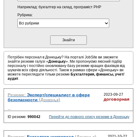
Наприклад: бухгалтер на склад, програміст PHP
Рубрика:
Потрібен персонал в Донецьку? На порталі JobSite ви зможете
знайти резюме галузі «
Донецьку
». Ми пропонуємо якісний підбір
персоналу і постійно оновлювану базу резюме кращих фахівців від
шукачів всіх сфер діяльності. Також в рамках сфери «Донецьку» ви
можете переглядати тільки резюме
Бухгалтерия, финансы, учет/
аудит
.
Резюме:
Эксперт/специалист в сфере
2023-09-27
договорная
безопасности
(Донецьк)
...
ID резюме:
990042
Перейти до повного опису резюме в Донецьку
Резюме:
Бухгалтер универсал
(Донецьк)
2021-10-22