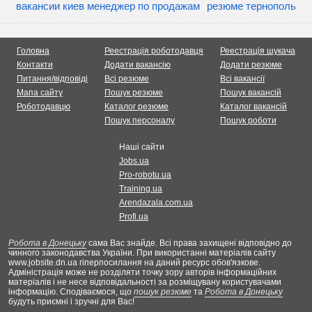
вакансии киев менеджер по продажам
резюме тернополь
Головна
Реестрація роботодавця
Реестрація шукача
Контакти
Додати вакансію
Додати резюме
Питання/відповіді
Всі резюме
Всі вакансії
Мапа сайту
Пошук резюме
Пошук вакансій
Роботодавцю
Каталог резюме
Каталог вакансій
Пошук персоналу
Пошук роботи
Наші сайти
Jobs.ua
Pro-robotu.ua
Training.ua
Arendazala.com.ua
Profi.ua
Робота в Донецьку
сама Вас знайде. Всі права захищені відповідно до
чинного законодавства України. При використанні матеріалів сайту
www.jobsite.dn.ua гіперпосилання на даний ресурс обов'язкове.
Адміністрація може не розділяти точку зору авторів інформаційних
матеріалів і не несе відповідальності за розміщувану користувачами
інформацію. Сподіваємося, що
пошук резюме
та
Робота в Донецьку
будуть приємні і зручні для Вас!