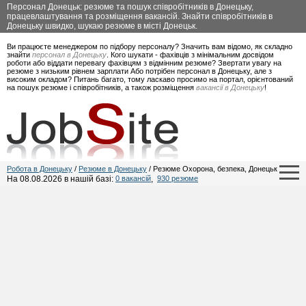
Персонал Донецьк: резюме та пошук співробітників в Донецьку,
працевлаштування та розміщення вакансій. Знайти співробітників в
Донецьку швидко, шукаю резюме в місті Донецьк.
Ви працюєте менеджером по підбору персоналу? Значить вам відомо, як складно
знайти
персонал в Донецьку
. Кого шукати - фахівців з мінімальним досвідом
роботи або віддати перевагу фахівцям з відмінним резюме? Звертати увагу на
резюме з низьким рівнем зарплати Або потрібен персонал в Донецьку, але з
високим окладом? Питань багато, тому ласкаво просимо на портал, орієнтований
на пошук резюме і співробітників, а також розміщення
вакансії в Донецьку
!
Робота в Донецьку
/
Резюме в Донецьку
/ Резюме Охорона, безпека, Донецьк
На 08.08.2026 в нашій базі:
0 вакансій
,
930 резюме