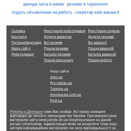
аренда зала в киеве
резюме в тернополе
подать объявление на работу
секретар київ вакансії
Головна
Реестрація роботодавця
Реестрація шукача
Контакти
Додати вакансію
Додати резюме
Питання/відповіді
Всі резюме
Всі вакансії
Мапа сайту
Пошук резюме
Пошук вакансій
Роботодавцю
Каталог резюме
Каталог вакансій
Пошук персоналу
Пошук роботи
Наші сайти
Jobs.ua
Pro-robotu.ua
Training.ua
Arendazala.com.ua
Profi.ua
Робота в Донецьку
сама Вас знайде. Всі права захищені
відповідно до чинного законодавства України. При використанні
матеріалів сайту www.jobsite.dn.ua гіперпосилання на даний
ресурс обов'язкове. Адміністрація може не розділяти точку зору
авторів інформаційних матеріалів і не несе відповідальності за