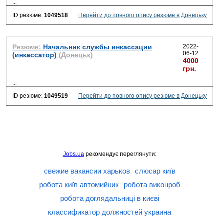
...
ID резюме:
1049518
Перейти до повного опису резюме в Донецьку
Резюме:
Начальник службы инкассации
2022-
06-12
(инкассатор)
(Донецьк)
4000
грн.
...
ID резюме:
1049519
Перейти до повного опису резюме в Донецьку
Jobs.ua
рекомендує переглянути:
свежие вакансии харьков
слюсар київ
робота київ автомийник
робота виконроб
робота доглядальниці в києві
классификатор должностей украина