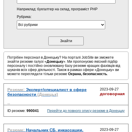
Наприклад: бухгалтер на склад, програміст PHP
Рубрика:
Потрібен персонал в Донецьку? На порталі JobSite ви зможете
знайти резюме галузі «
Донецьку
». Ми пропонуємо якісний підбір
персоналу і постійно оновлювану базу резюме кращих фахівців від
шукачів всіх сфер діяльності. Також в рамках сфери «Донецьку» ви
можете переглядати тільки резюме
Охрана, безопасность
.
Резюме:
Эксперт/специалист в сфере
2023-09-27
договорная
безопасности
(Донецьк)
...
ID резюме:
990041
Перейти до повного опису резюме в Донецьку
Резюме:
Начальник СБ, инкассации.
2023-09-27