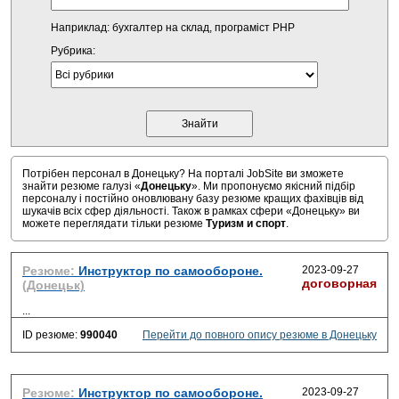
Наприклад: бухгалтер на склад, програміст PHP
Рубрика:
Потрібен персонал в Донецьку? На порталі JobSite ви зможете
знайти резюме галузі «
Донецьку
». Ми пропонуємо якісний підбір
персоналу і постійно оновлювану базу резюме кращих фахівців від
шукачів всіх сфер діяльності. Також в рамках сфери «Донецьку» ви
можете переглядати тільки резюме
Туризм и спорт
.
Резюме:
Инструктор по самообороне.
2023-09-27
договорная
(Донецьк)
...
ID резюме:
990040
Перейти до повного опису резюме в Донецьку
Резюме:
Инструктор по самообороне.
2023-09-27