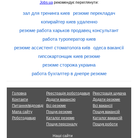
Jobs.ua
рекомендує переглянути:
зал для тренинга киев
резюме перекладач
копирайтер киев удаленно
резюме работа харьков продавец консультант
работа туроператор киев
резюме ассистент стоматолога київ
одеса вакансії
гипсокартонщик киев резюме
резюме сторожа украина
работа бухгалтер в днепре резюме
Головна
Реестрація роботодавця
Реестрація шукача
Контакти
Додати вакансію
Додати резюме
Питання/відповіді
Всі резюме
Всі вакансії
Мапа сайту
Пошук резюме
Пошук вакансій
Роботодавцю
Каталог резюме
Каталог вакансій
Пошук персоналу
Пошук роботи
Наші сайти