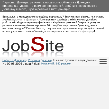
Персонал Донецьк: резюме та пошук співробітників в Донецьку,
працевлаштування та розміщення вакансій. Знайти співробітників в
Донецьку швидко, шукаю резюме в місті Донецьк.
Ви працюєте менеджером по підбору персоналу? Значить вам відомо, як складно
знайти
персонал в Донецьку
. Кого шукати - фахівців з мінімальним досвідом
роботи або віддати перевагу фахівцям з відмінним резюме? Звертати увагу на
резюме з низьким рівнем зарплати Або потрібен персонал в Донецьку, але з
високим окладом? Питань багато, тому ласкаво просимо на портал, орієнтований
на пошук резюме і співробітників, а також розміщення
вакансії в Донецьку
!
Робота в Донецьку
/
Резюме в Донецьку
/ Резюме Туризм та спорт, Донецьк
На 09.08.2026 в нашій базі:
0 вакансій
,
930 резюме