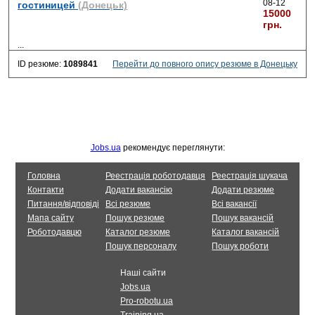
08-12
гостиницей
(Донецьк)
15000
грн.
...
ID резюме:
1089841
Перейти до повного опису резюме в Донецьку
Jobs.ua
рекомендує переглянути:
Головна
Реестрація роботодавця
Реестрація шукача
Контакти
Додати вакансію
Додати резюме
Питання/відповіді
Всі резюме
Всі вакансії
Мапа сайту
Пошук резюме
Пошук вакансій
Роботодавцю
Каталог резюме
Каталог вакансій
Пошук персоналу
Пошук роботи
Наші сайти
Jobs.ua
Pro-robotu.ua