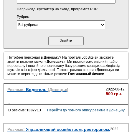
Наприклад: бухгалтер на склад, програміст PHP
Рубрика:
Потрібен персонал в Донецьку? На порталі JobSite ви зможете
знайти резюме галузі «
Донецьку
». Ми пропонуємо якісний підбір
персоналу і постійно оновлювану базу резюме кращих фахівців від
шукачів всіх сфер діяльності. Також в рамках сфери «Донецьку» ви
можете переглядати тільки резюме
Гостиничный бизнес
.
Резюме:
Водитель
(Донецьк)
2022-08-12
500 грн.
...
ID резюме:
1087713
Перейти до повного опису резюме в Донецьку
Резюме:
Управляющий хозяйством, рестораном,
2022-