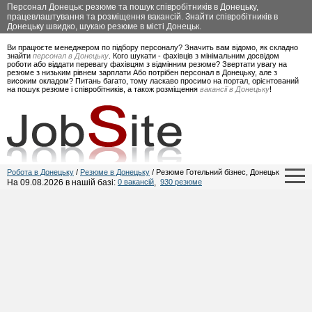
Персонал Донецьк: резюме та пошук співробітників в Донецьку,
працевлаштування та розміщення вакансій. Знайти співробітників в
Донецьку швидко, шукаю резюме в місті Донецьк.
Ви працюєте менеджером по підбору персоналу? Значить вам відомо, як складно
знайти
персонал в Донецьку
. Кого шукати - фахівців з мінімальним досвідом
роботи або віддати перевагу фахівцям з відмінним резюме? Звертати увагу на
резюме з низьким рівнем зарплати Або потрібен персонал в Донецьку, але з
високим окладом? Питань багато, тому ласкаво просимо на портал, орієнтований
на пошук резюме і співробітників, а також розміщення
вакансії в Донецьку
!
Робота в Донецьку
/
Резюме в Донецьку
/ Резюме Готельний бізнес, Донецьк
На 09.08.2026 в нашій базі:
0 вакансій
,
930 резюме