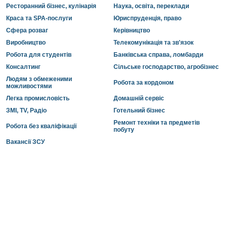
Ресторанний бізнес, кулінарія
Наука, освіта, переклади
Краса та SPA-послуги
Юриспруденція, право
Сфера розваг
Керівництво
Виробництво
Телекомунікація та зв'язок
Робота для студентів
Банківська справа, ломбарди
Консалтинг
Сільське господарство, агробізнес
Людям з обмеженими
Робота за кордоном
можливостями
Легка промисловість
Домашній сервіс
ЗМІ, TV, Радіо
Готельний бізнес
Ремонт техніки та предметів
Робота без кваліфікації
побуту
Вакансії ЗСУ