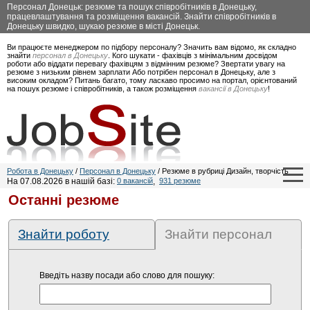
Персонал Донецьк: резюме та пошук співробітників в Донецьку,
працевлаштування та розміщення вакансій. Знайти співробітників в
Донецьку швидко, шукаю резюме в місті Донецьк.
Ви працюєте менеджером по підбору персоналу? Значить вам відомо, як складно
знайти
персонал в Донецьку
. Кого шукати - фахівців з мінімальним досвідом
роботи або віддати перевагу фахівцям з відмінним резюме? Звертати увагу на
резюме з низьким рівнем зарплати Або потрібен персонал в Донецьку, але з
високим окладом? Питань багато, тому ласкаво просимо на портал, орієнтований
на пошук резюме і співробітників, а також розміщення
вакансії в Донецьку
!
Робота в Донецьку
/
Персонал в Донецьку
/ Резюме в рубриці Дизайн, творчість
На 07.08.2026 в нашій базі:
0 вакансій
,
931 резюме
Останні резюме
Знайти роботу
Знайти персонал
Введіть назву посади або слово для пошуку: