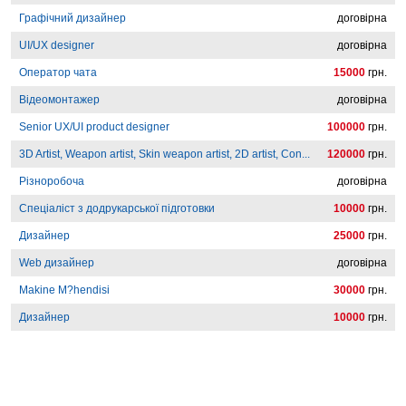
Графічний дизайнер
договірна
UI/UX designer
договірна
Оператор чата
15000
грн.
Відеомонтажер
договірна
Senior UX/UI product designer
100000
грн.
3D Artist, Weapon artist, Skin weapon artist, 2D artist, Con...
120000
грн.
Різноробоча
договірна
Спеціаліст з додрукарської підготовки
10000
грн.
Дизайнер
25000
грн.
Web дизайнер
договірна
Makine M?hendisi
30000
грн.
Дизайнер
10000
грн.