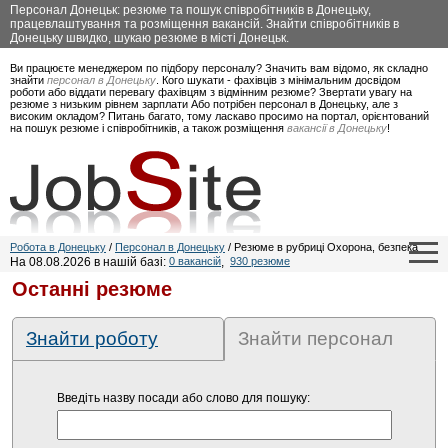
Персонал Донецьк: резюме та пошук співробітників в Донецьку,
працевлаштування та розміщення вакансій. Знайти співробітників в
Донецьку швидко, шукаю резюме в місті Донецьк.
Ви працюєте менеджером по підбору персоналу? Значить вам відомо, як складно
знайти
персонал в Донецьку
. Кого шукати - фахівців з мінімальним досвідом
роботи або віддати перевагу фахівцям з відмінним резюме? Звертати увагу на
резюме з низьким рівнем зарплати Або потрібен персонал в Донецьку, але з
високим окладом? Питань багато, тому ласкаво просимо на портал, орієнтований
на пошук резюме і співробітників, а також розміщення
вакансії в Донецьку
!
Робота в Донецьку
/
Персонал в Донецьку
/ Резюме в рубриці Охорона, безпека
На 08.08.2026 в нашій базі:
0 вакансій
,
930 резюме
Останні резюме
Знайти роботу
Знайти персонал
Введіть назву посади або слово для пошуку: