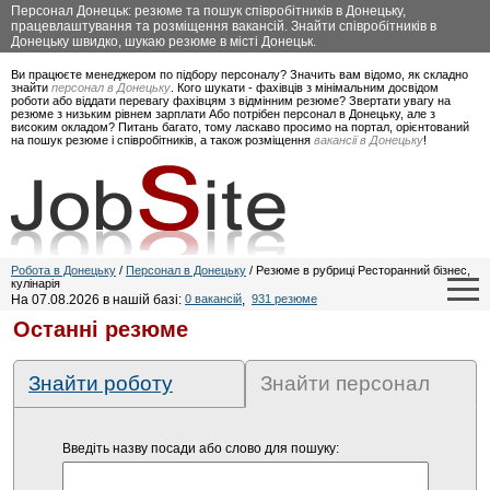
Персонал Донецьк: резюме та пошук співробітників в Донецьку,
працевлаштування та розміщення вакансій. Знайти співробітників в
Донецьку швидко, шукаю резюме в місті Донецьк.
Ви працюєте менеджером по підбору персоналу? Значить вам відомо, як складно
знайти
персонал в Донецьку
. Кого шукати - фахівців з мінімальним досвідом
роботи або віддати перевагу фахівцям з відмінним резюме? Звертати увагу на
резюме з низьким рівнем зарплати Або потрібен персонал в Донецьку, але з
високим окладом? Питань багато, тому ласкаво просимо на портал, орієнтований
на пошук резюме і співробітників, а також розміщення
вакансії в Донецьку
!
Робота в Донецьку
/
Персонал в Донецьку
/ Резюме в рубриці Ресторанний бізнес,
кулінарія
На 07.08.2026 в нашій базі:
0 вакансій
,
931 резюме
Останні резюме
Знайти роботу
Знайти персонал
Введіть назву посади або слово для пошуку: