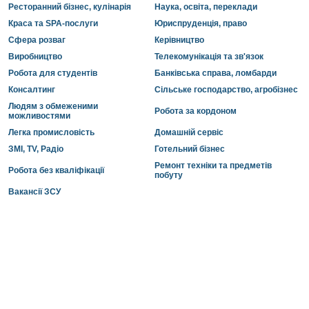
Ресторанний бізнес, кулінарія
Наука, освіта, переклади
Краса та SPA-послуги
Юриспруденція, право
Сфера розваг
Керівництво
Виробництво
Телекомунікація та зв'язок
Робота для студентів
Банківська справа, ломбарди
Консалтинг
Сільське господарство, агробізнес
Людям з обмеженими
Робота за кордоном
можливостями
Легка промисловість
Домашній сервіс
ЗМІ, TV, Радіо
Готельний бізнес
Ремонт техніки та предметів
Робота без кваліфікації
побуту
Вакансії ЗСУ