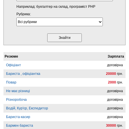
Наприклад: бухгалтер на склад, програміст PHP
Рубрика:
Резюме
Зарплата
Офіціант
договірна
Бариста , офіціантка
20000
грн.
Повар
2000
грн.
Не має різниці
договірна
Різноробоча
договірна
Водій, Кур'єр, Експедитор
договірна
Бариста-касир
договірна
Бармен бариста
30000
грн.