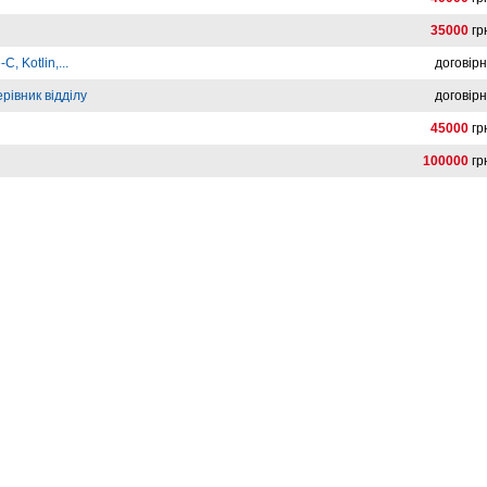
35000
гр
C, Kotlin,...
договір
рівник відділу
договір
45000
гр
100000
гр