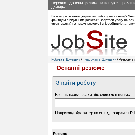
Персонал Донецьк: резюме та пошук співробітник
Донецьк.
Ви працюєте менеджером по підбору персоналу? Знач
фахівцям з відмінним резюме? Звертати увагу на резю
орієнтований на пошук резюме і співробітників, а так
Робота в Донецьку
/
Персонал в Донецьку
/ Резюме в 
Останні резюме
Знайти роботу
Введіть назву посади або слово для пошуку:
Наприклад: бухгалтер на склад, програміст P
Резюме