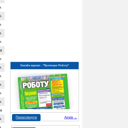
н.
н.
н.
н.
н.
на
н.
Онлайн журнал - "Пропоную Роботу"
н.
н.
н.
н.
н.
на
Переглянути
Архів →
н.
н.