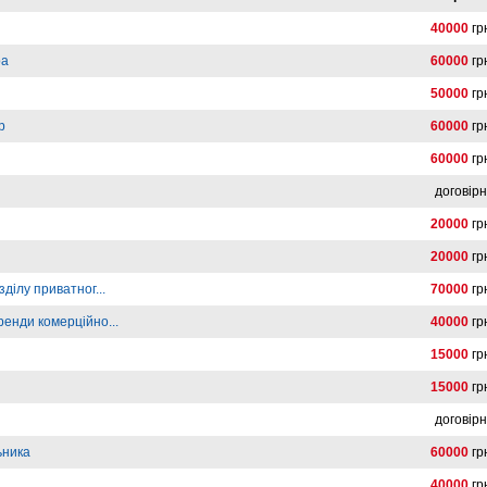
40000
гр
ра
60000
гр
50000
гр
р
60000
гр
60000
гр
договір
20000
гр
20000
гр
ділу приватног...
70000
гр
ренди комерційно...
40000
гр
15000
гр
15000
гр
договір
ьника
60000
гр
40000
гр