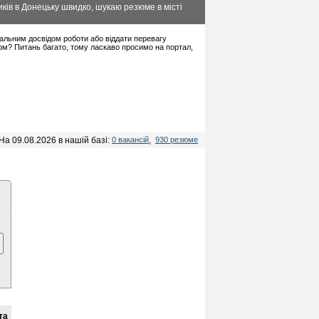
ків в Донецьку швидко, шукаю резюме в місті
імальним досвідом роботи або віддати перевагу
ом? Питань багато, тому ласкаво просимо на портал,
На 09.08.2026 в нашій базі:
0 вакансій
,
930 резюме
та