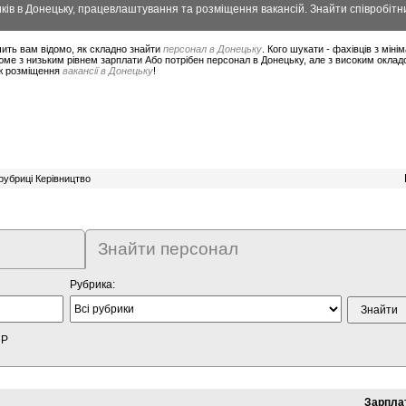
ів в Донецьку, працевлаштування та розміщення вакансій. Знайти співробітни
ить вам відомо, як складно знайти
персонал в Донецьку
. Кого шукати - фахівців з мін
ме з низьким рівнем зарплати Або потрібен персонал в Донецьку, але з високим оклад
ож розміщення
вакансії в Донецьку
!
рубриці Керівництво
Знайти персонал
Рубрика:
HP
Зарпла