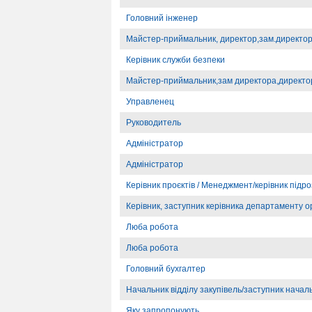
Головний інженер
Майстер-приймальник, директор,зам.директо
Керівник служби безпеки
Майстер-приймальник,зам директора,директо
Управленец
Руководитель
Адміністратор
Адміністратор
Керівник проєктів / Менеджмент/керівник підроз
Керівник, заступник керівника департаменту о
Люба робота
Люба робота
Головний бухгалтер
Начальник відділу закупівель/заступник начал
Яку запропонують