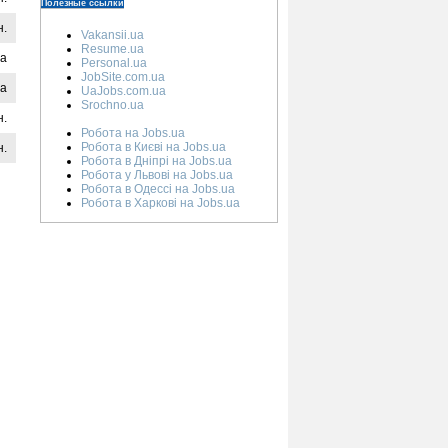
Полезные ссылки
н.
Vakansii.ua
Resume.ua
на
Personal.ua
JobSite.com.ua
на
UaJobs.com.ua
Srochno.ua
н.
Робота на Jobs.ua
Робота в Києві на Jobs.ua
н.
Робота в Дніпрі на Jobs.ua
Робота у Львові на Jobs.ua
Робота в Одессі на Jobs.ua
Робота в Харкові на Jobs.ua